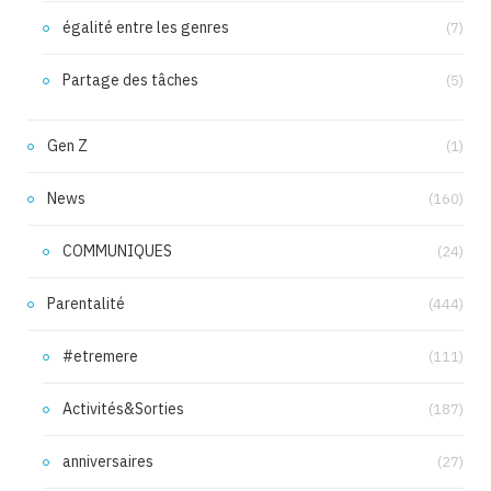
égalité entre les genres
(7)
Partage des tâches
(5)
Gen Z
(1)
News
(160)
COMMUNIQUES
(24)
Parentalité
(444)
#etremere
(111)
Activités&Sorties
(187)
anniversaires
(27)