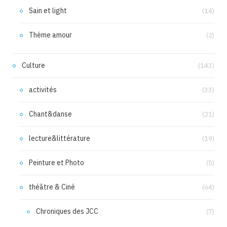
Sain et light
(14)
Thème amour
(2)
Culture
(143)
activités
(33)
Chant&danse
(21)
lecture&littérature
(19)
Peinture et Photo
(5)
théâtre & Ciné
(64)
Chroniques des JCC
(7)