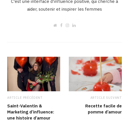
C'est une interface d'influence positive, qui cherche à
aider, soutenir et inspirer les femmes
W
F
I
L
e
a
n
i
b
c
s
n
s
e
t
k
i
b
a
e
t
o
g
d
e
o
r
I
k
a
n
m
ARTICLE PRÉCÉDENT
ARTICLE SUIVANT
Saint-Valentin &
Recette facile de
Marketing d’influence:
pomme d’amour
une histoire d’amour