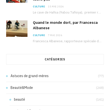
CULTURE
15 MAI 2026
Le cave de Hafisa (9abou 7afisiya), premier roman du journaliste tunisien Mohamed Amine Ben Hlel,…
Quand le monde dort, par Francesca
Albanese
CULTURE
7 MAI 2026
Francesca Albanese, rapporteuse spéciale de l’ONU sur les territoires palestiniens occupés, était à Tunis pour…
CATÉGORIES
Astuces de grand-mères
(77)
Beauté&Mode
(248)
beauté
(141)