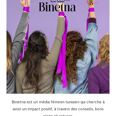
o
r
e
I
k
a
n
m
Binetna est un média féminin tunisien qui cherche à
avoir un impact positif, à travers des conseils, bons
plans et astuces.