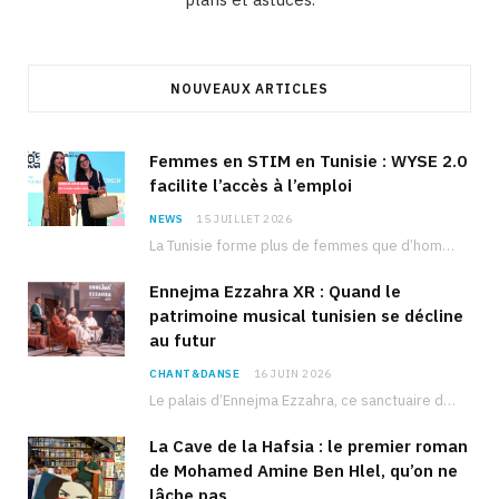
NOUVEAUX ARTICLES
Femmes en STIM en Tunisie : WYSE 2.0
facilite l’accès à l’emploi
NEWS
15 JUILLET 2026
La Tunisie forme plus de femmes que d’hommes dans les filières scientifiques. Pourtant, pour beaucoup…
Ennejma Ezzahra XR : Quand le
patrimoine musical tunisien se décline
au futur
CHANT&DANSE
16 JUIN 2026
Le palais d’Ennejma Ezzahra, ce sanctuaire de la musique tunisienne et méditerranéenne construit par le…
La Cave de la Hafsia : le premier roman
de Mohamed Amine Ben Hlel, qu’on ne
lâche pas