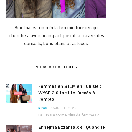
Binetna est un média féminin tunisien qui
cherche à avoir un impact positif, à travers des
conseils, bons plans et astuces.
NOUVEAUX ARTICLES
Femmes en STIM en Tunisie :
WYSE 2.0 facilite l’accès à
l’emploi
NEWS
15 JUILLET 2026
La Tunisie forme plus de femmes que d’hommes dans les filières scientifiques. Pourtant, pour beaucoup…
Ennejma Ezzahra XR : Quand le