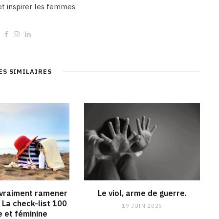
 et inspirer les femmes
W
F
I
L
e
a
n
i
b
c
s
n
s
e
t
k
i
b
a
e
t
o
g
d
ES SIMILAIRES
e
o
r
I
k
a
n
m
 vraiment ramener
Le viol, arme de guerre.
? La check-list 100
19 JUIN 2025
e et féminine