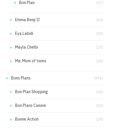
Bon Plan
(17)
Emma Benji II
(22)
Eya Labidi
(23)
Mayla Chelbi
(27)
Me, Mom of twins
(29)
Bons Plans
(476)
Bon Plan Shopping
(56)
Bon Plans Cuisine
(30)
Bonne Action
(29)