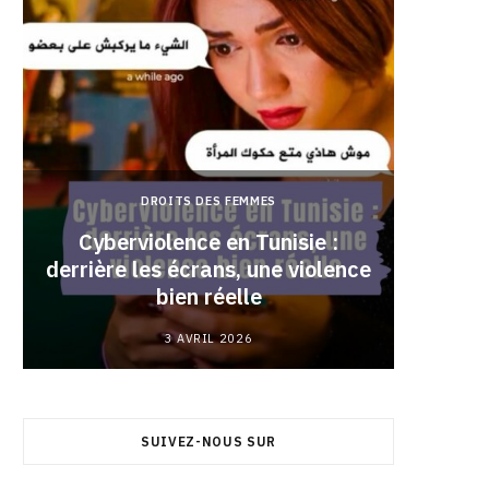
DROITS DES FEMMES
Cyberviolence en Tunisie :
derrière les écrans, une violence
Pourqu
bien réelle
3 AVRIL 2026
SUIVEZ-NOUS SUR