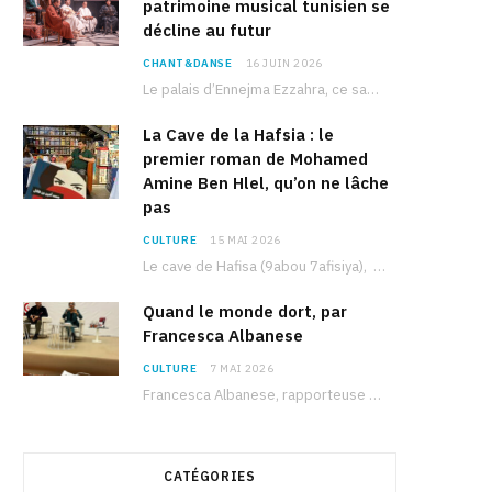
patrimoine musical tunisien se
décline au futur
CHANT&DANSE
16 JUIN 2026
Le palais d’Ennejma Ezzahra, ce sanctuaire de la musique tunisienne et méditerranéenne construit par le…
La Cave de la Hafsia : le
premier roman de Mohamed
Amine Ben Hlel, qu’on ne lâche
pas
CULTURE
15 MAI 2026
Le cave de Hafisa (9abou 7afisiya), premier roman du journaliste tunisien Mohamed Amine Ben Hlel,…
Quand le monde dort, par
Francesca Albanese
CULTURE
7 MAI 2026
Francesca Albanese, rapporteuse spéciale de l’ONU sur les territoires palestiniens occupés, était à Tunis pour…
CATÉGORIES