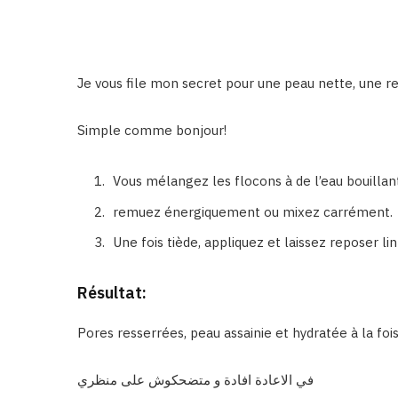
Je vous file mon secret pour une peau nette, une r
Simple comme bonjour!
Vous mélangez les flocons à de l’eau bouillan
remuez énergiquement ou mixez carrément.
Une fois tiède, appliquez et laissez reposer lin 
Résultat:
Pores resserrées, peau assainie et hydratée à la foi
في الاعادة افادة و متضحكوش على منظري