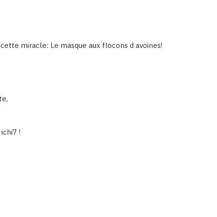
ecette miracle: Le masque aux flocons d avoines!
te,
ichi7 !
s