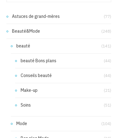
Astuces de grand-mères
(77)
Beauté&Mode
(248)
beauté
(141)
beauté Bons plans
(44)
Conseils beauté
(44)
Make-up
(21)
Soins
(51)
Mode
(104)