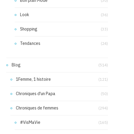
Bon plan Mode
(30)
Look
(36)
Shopping
(33)
Tendances
(24)
Blog
(514)
1Femme, 1 histoire
(121)
Chroniques d'un Papa
(50)
Chroniques de femmes
(294)
#VisMaVie
(165)