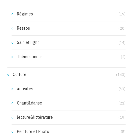
Régimes
(19)
Restos
(20)
Sain et light
(14)
Thème amour
(2)
Culture
(143)
activités
(33)
Chant&danse
(21)
lecture&littérature
(19)
Peinture et Photo
(5)