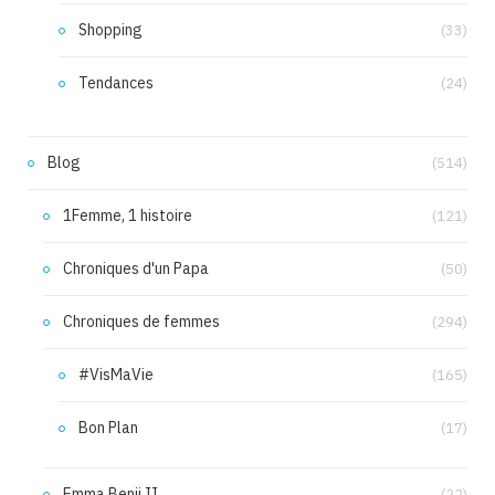
Shopping
(33)
Tendances
(24)
Blog
(514)
1Femme, 1 histoire
(121)
Chroniques d'un Papa
(50)
Chroniques de femmes
(294)
#VisMaVie
(165)
Bon Plan
(17)
Emma Benji II
(22)