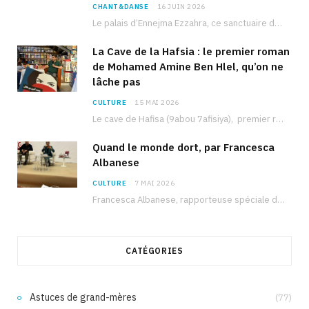
CHANT&DANSE
16 JUIN 2026
Le palais d’Ennejma Ezzahra, ce sanctuaire de la musique tunisienne et méditerranéenne construit par le…
La Cave de la Hafsia : le premier roman
de Mohamed Amine Ben Hlel, qu’on ne
lâche pas
CULTURE
15 MAI 2026
Le cave de Hafisa (9abou 7afisiya), premier roman du journaliste tunisien Mohamed Amine Ben Hlel,…
Quand le monde dort, par Francesca
Albanese
CULTURE
7 MAI 2026
Francesca Albanese, rapporteuse spéciale de l’ONU sur les territoires palestiniens occupés, était à Tunis pour…
CATÉGORIES
Astuces de grand-mères
(77)