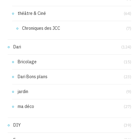
théâtre & Ciné
(64)
Chroniques des JCC
(7)
Dari
(124)
Bricolage
(15)
Dari Bons plans
(23)
jardin
(9)
ma déco
(27)
DIY
(39)