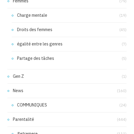
Femmes
(79)
Charge mentale
(19)
Droits des femmes
(45)
égalité entre les genres
(7)
Partage des tâches
(5)
Gen Z
(1)
News
(160)
COMMUNIQUES
(24)
Parentalité
(444)
#etremere
(111)