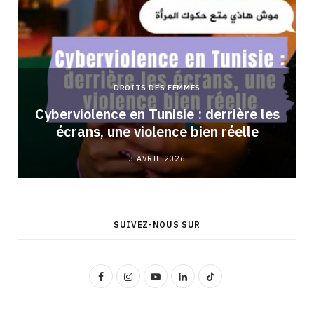
DROITS DES FEMMES
Cyberviolence en Tunisie : derrière les
écrans, une violence bien réelle
3 AVRIL 2026
SUIVEZ-NOUS SUR
F
I
Y
L
T
a
n
o
i
i