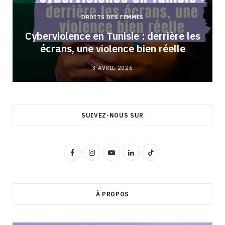
DROITS DES FEMMES
Cyberviolence en Tunisie : derrière les
écrans, une violence bien réelle
3 AVRIL 2026
SUIVEZ-NOUS SUR
F
I
Y
L
T
a
n
o
i
i
c
s
u
n
k
À PROPOS
e
t
T
k
T
b
a
u
e
o