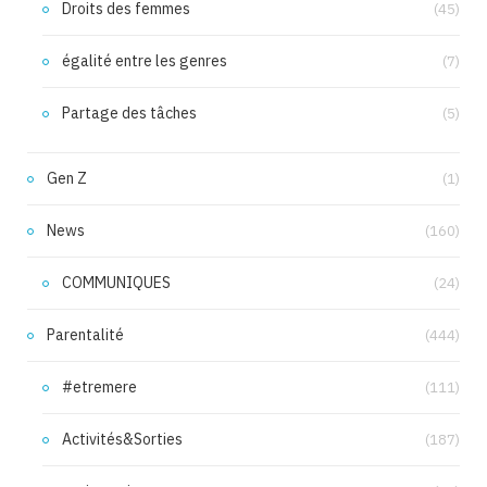
Droits des femmes
(45)
égalité entre les genres
(7)
Partage des tâches
(5)
Gen Z
(1)
News
(160)
COMMUNIQUES
(24)
Parentalité
(444)
#etremere
(111)
Activités&Sorties
(187)