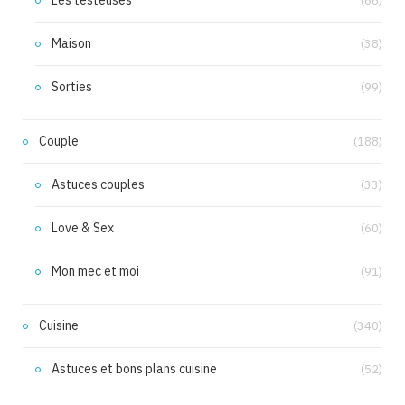
Les testeuses
(66)
Maison
(38)
Sorties
(99)
Couple
(188)
Astuces couples
(33)
Love & Sex
(60)
Mon mec et moi
(91)
Cuisine
(340)
Astuces et bons plans cuisine
(52)