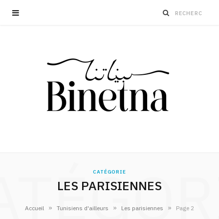
ATÉGOR
CATÉGORIE
LES PARISIENNES
»
»
»
Accueil
Tunisiens d'ailleurs
Les parisiennes
Page 2