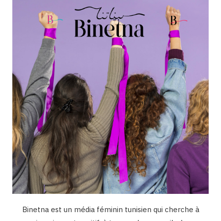
o
g
b
d
k
o
r
e
I
k
a
n
m
Binetna est un média féminin tunisien qui cherche à