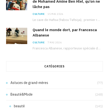
de Mohamed Amine Ben Hlel, qu’on ne
lâche pas
CULTURE
15 MAI 2026
Le cave de Hafisa (9abou 7afisiya), premier roman du journaliste tunisien Mohamed Amine Ben Hlel,…
Quand le monde dort, par Francesca
Albanese
CULTURE
7 MAI 2026
Francesca Albanese, rapporteuse spéciale de l’ONU sur les territoires palestiniens occupés, était à Tunis pour…
CATÉGORIES
Astuces de grand-mères
(77)
Beauté&Mode
(248)
beauté
(141)