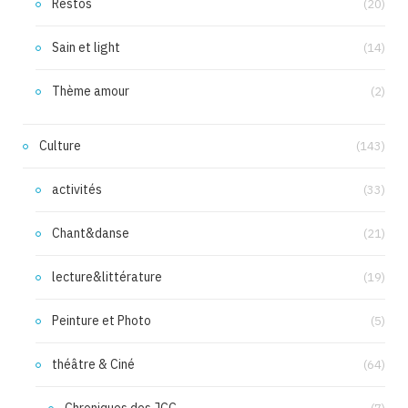
Restos
(20)
Sain et light
(14)
Thème amour
(2)
Culture
(143)
activités
(33)
Chant&danse
(21)
lecture&littérature
(19)
Peinture et Photo
(5)
théâtre & Ciné
(64)