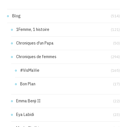
Blog
(514)
1Femme, 1 histoire
(121)
Chroniques d'un Papa
(50)
Chroniques de femmes
(294)
#VisMaVie
(165)
Bon Plan
(17)
Emma Benji II
(22)
Eya Labidi
(23)