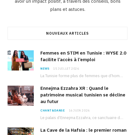
avoir un impact positif, à travers des conseils, bons
plans et astuces.
NOUVEAUX ARTICLES
Femmes en STIM en Tunisie : WYSE 2.0
facilite l’accès à l’emploi
NEWS
15 JUILLET 2026
La Tunisie forme plus de femmes que d’hommes dans les filières scientifiques. Pourtant, pour beaucoup…
Ennejma Ezzahra XR : Quand le
patrimoine musical tunisien se décline
au futur
CHANT&DANSE
16 JUIN 2026
Le palais d’Ennejma Ezzahra, ce sanctuaire de la musique tunisienne et méditerranéenne construit par le…
La Cave de la Hafsia : le premier roman