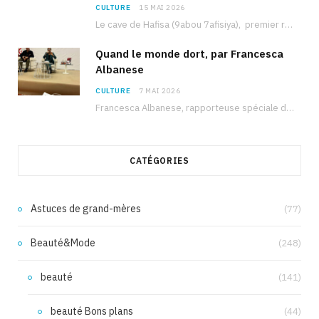
CULTURE
15 MAI 2026
Le cave de Hafisa (9abou 7afisiya), premier roman du journaliste tunisien Mohamed Amine Ben Hlel,…
Quand le monde dort, par Francesca
Albanese
CULTURE
7 MAI 2026
Francesca Albanese, rapporteuse spéciale de l’ONU sur les territoires palestiniens occupés, était à Tunis pour…
CATÉGORIES
Astuces de grand-mères
(77)
Beauté&Mode
(248)
beauté
(141)
beauté Bons plans
(44)