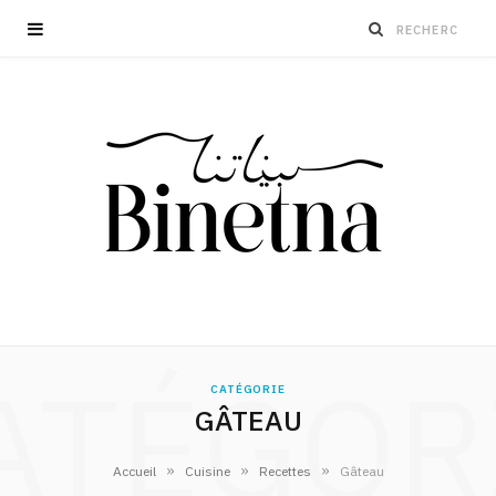
ATÉGOR
CATÉGORIE
GÂTEAU
»
»
»
Accueil
Cuisine
Recettes
Gâteau