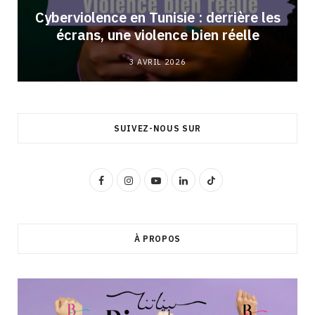
Cyberviolence en Tunisie : derrière les
écrans, une violence bien réelle
3 AVRIL 2026
SUIVEZ-NOUS SUR
F
I
Y
L
T
a
n
o
i
i
c
s
u
n
k
À PROPOS
e
t
T
k
T
b
a
u
e
o
o
g
b
d
k