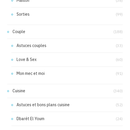
Maison
(38)
Sorties
(99)
Couple
(188)
Astuces couples
(33)
Love & Sex
(60)
Mon mec et moi
(91)
Cuisine
(340)
Astuces et bons plans cuisine
(52)
Dbarét El Youm
(24)