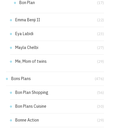
Bon Plan
(17)
Emma Benji II
(22)
Eya Labidi
(23)
Mayla Chelbi
(27)
Me, Mom of twins
(29)
Bons Plans
(476)
Bon Plan Shopping
(56)
Bon Plans Cuisine
(30)
Bonne Action
(29)