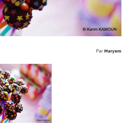
Par
Maryem