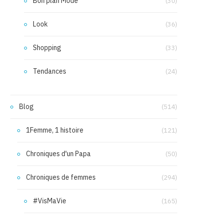
Bon plan Mode
(30)
Look
(36)
Shopping
(33)
Tendances
(24)
Blog
(514)
1Femme, 1 histoire
(121)
Chroniques d'un Papa
(50)
Chroniques de femmes
(294)
#VisMaVie
(165)