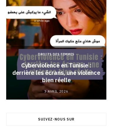
DROITS DES FEMMES
Cyberviolence en Tunisie :
derrière les écrans, une violence
Pourqu
bien réelle
3 AVRIL 2026
SUIVEZ-NOUS SUR