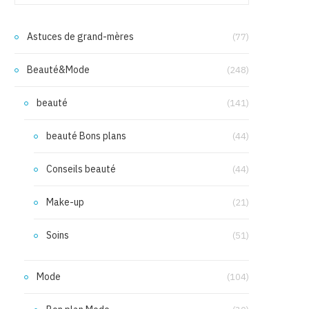
Astuces de grand-mères
(77)
Beauté&Mode
(248)
beauté
(141)
beauté Bons plans
(44)
Conseils beauté
(44)
Make-up
(21)
Soins
(51)
Mode
(104)