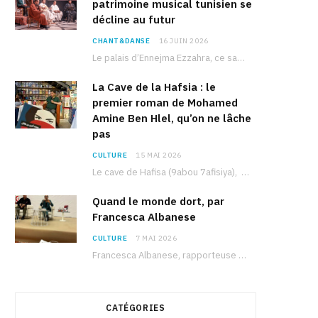
patrimoine musical tunisien se
décline au futur
CHANT&DANSE
16 JUIN 2026
Le palais d’Ennejma Ezzahra, ce sanctuaire de la musique tunisienne et méditerranéenne construit par le…
La Cave de la Hafsia : le
premier roman de Mohamed
Amine Ben Hlel, qu’on ne lâche
pas
CULTURE
15 MAI 2026
Le cave de Hafisa (9abou 7afisiya), premier roman du journaliste tunisien Mohamed Amine Ben Hlel,…
Quand le monde dort, par
Francesca Albanese
CULTURE
7 MAI 2026
Francesca Albanese, rapporteuse spéciale de l’ONU sur les territoires palestiniens occupés, était à Tunis pour…
CATÉGORIES