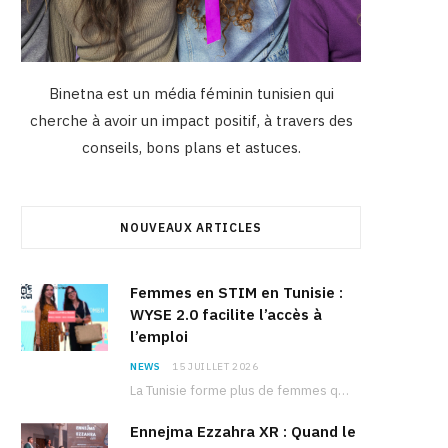
Binetna est un média féminin tunisien qui
cherche à avoir un impact positif, à travers des
conseils, bons plans et astuces.
NOUVEAUX ARTICLES
Femmes en STIM en Tunisie :
WYSE 2.0 facilite l’accès à
l’emploi
NEWS
15 JUILLET 2026
La Tunisie forme plus de femmes que d’hommes dans les filières scientifiques. Pourtant, pour beaucoup…
Ennejma Ezzahra XR : Quand le