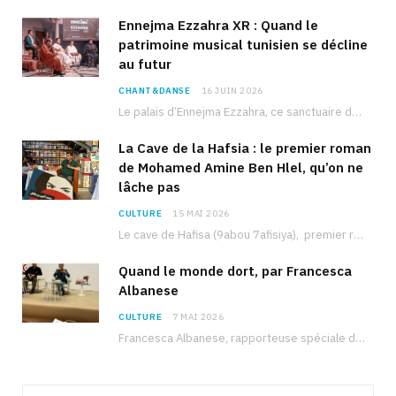
Ennejma Ezzahra XR : Quand le
patrimoine musical tunisien se décline
au futur
CHANT&DANSE
16 JUIN 2026
Le palais d’Ennejma Ezzahra, ce sanctuaire de la musique tunisienne et méditerranéenne construit par le…
La Cave de la Hafsia : le premier roman
de Mohamed Amine Ben Hlel, qu’on ne
lâche pas
CULTURE
15 MAI 2026
Le cave de Hafisa (9abou 7afisiya), premier roman du journaliste tunisien Mohamed Amine Ben Hlel,…
Quand le monde dort, par Francesca
Albanese
CULTURE
7 MAI 2026
Francesca Albanese, rapporteuse spéciale de l’ONU sur les territoires palestiniens occupés, était à Tunis pour…