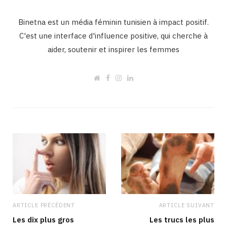
Binetna est un média féminin tunisien à impact positif.
C'est une interface d'influence positive, qui cherche à
aider, soutenir et inspirer les femmes
W
F
I
L
e
a
n
i
b
c
s
n
s
e
t
k
i
b
a
e
t
o
g
d
e
o
r
I
k
a
n
m
ARTICLE PRÉCÉDENT
ARTICLE SUIVANT
Les dix plus gros
Les trucs les plus