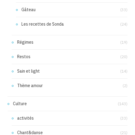
Gâteau
(33)
Les recettes de Sonda
(24)
Régimes
(19)
Restos
(20)
Sain et light
(14)
Thème amour
(2)
Culture
(143)
activités
(33)
Chant&danse
(21)