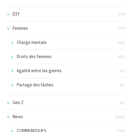
DIY
(39)
Femmes
(79)
Charge mentale
(19)
Droits des femmes
(45)
égalité entre les genres
(7)
Partage des tâches
(5)
Gen Z
(1)
News
(160)
COMMUNIQUES
(24)