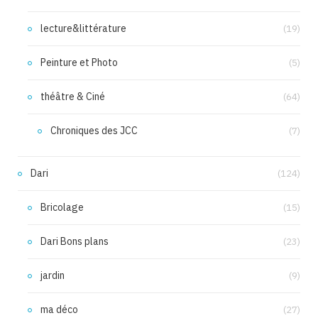
lecture&littérature
(19)
Peinture et Photo
(5)
théâtre & Ciné
(64)
Chroniques des JCC
(7)
Dari
(124)
Bricolage
(15)
Dari Bons plans
(23)
jardin
(9)
ma déco
(27)