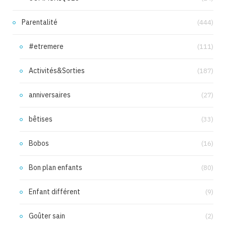
Parentalité
(444)
#etremere
(111)
Activités&Sorties
(187)
anniversaires
(27)
bêtises
(33)
Bobos
(16)
Bon plan enfants
(80)
Enfant différent
(9)
Goûter sain
(2)