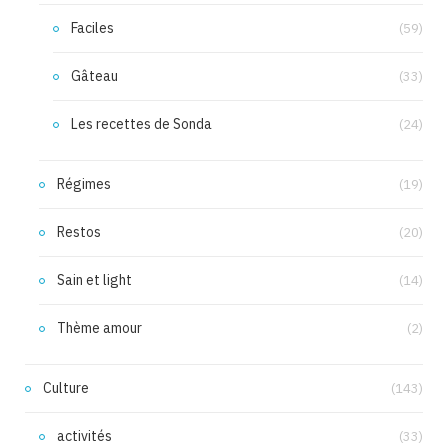
Faciles
(59)
Gâteau
(33)
Les recettes de Sonda
(24)
Régimes
(19)
Restos
(20)
Sain et light
(14)
Thème amour
(2)
Culture
(143)
activités
(33)