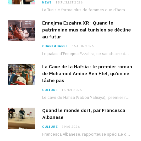
NEWS
15 JUILLET 2026
La Tunisie forme plus de femmes que d’hommes dans les filières scientifiques. Pourtant, pour beaucoup…
Ennejma Ezzahra XR : Quand le
patrimoine musical tunisien se décline
au futur
CHANT&DANSE
16 JUIN 2026
Le palais d’Ennejma Ezzahra, ce sanctuaire de la musique tunisienne et méditerranéenne construit par le…
La Cave de la Hafsia : le premier roman
de Mohamed Amine Ben Hlel, qu’on ne
lâche pas
CULTURE
15 MAI 2026
Le cave de Hafisa (9abou 7afisiya), premier roman du journaliste tunisien Mohamed Amine Ben Hlel,…
Quand le monde dort, par Francesca
Albanese
CULTURE
7 MAI 2026
Francesca Albanese, rapporteuse spéciale de l’ONU sur les territoires palestiniens occupés, était à Tunis pour…