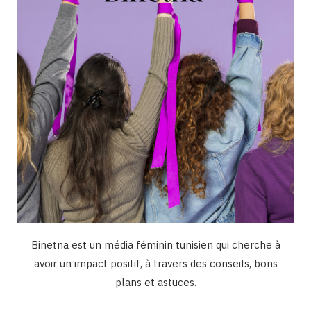
k
a
n
m
Binetna est un média féminin tunisien qui cherche à
avoir un impact positif, à travers des conseils, bons
plans et astuces.