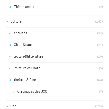
Thème amour
(2)
Culture
(143)
activités
(33)
Chant&danse
(21)
lecture&littérature
(19)
Peinture et Photo
(5)
théâtre & Ciné
(64)
Chroniques des JCC
(7)
Dari
(124)