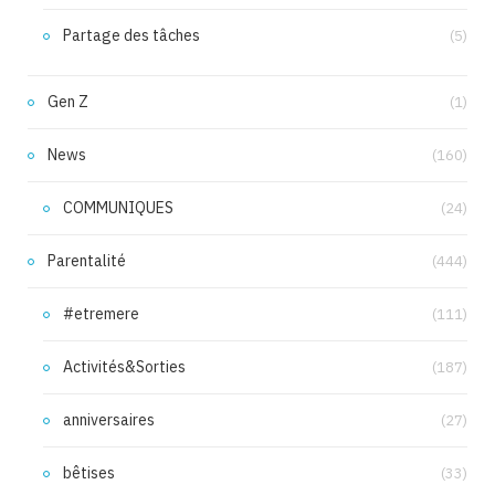
Partage des tâches
(5)
Gen Z
(1)
News
(160)
COMMUNIQUES
(24)
Parentalité
(444)
#etremere
(111)
Activités&Sorties
(187)
anniversaires
(27)
bêtises
(33)