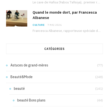
Le cave de Hafisa (9abou 7afisiya), premier roman du journaliste tunisien Mohamed Amine Ben Hlel,…
Quand le monde dort, par Francesca
Albanese
CULTURE
7 MAI 2026
Francesca Albanese, rapporteuse spéciale de l’ONU sur les territoires palestiniens occupés, était à Tunis pour…
CATÉGORIES
Astuces de grand-mères
(77)
Beauté&Mode
(248)
beauté
(141)
beauté Bons plans
(44)