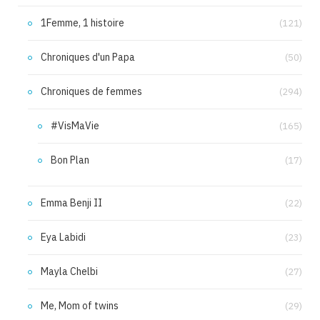
1Femme, 1 histoire
(121)
Chroniques d'un Papa
(50)
Chroniques de femmes
(294)
#VisMaVie
(165)
Bon Plan
(17)
Emma Benji II
(22)
Eya Labidi
(23)
Mayla Chelbi
(27)
Me, Mom of twins
(29)