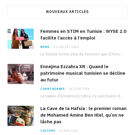
NOUVEAUX ARTICLES
Femmes en STIM en Tunisie : WYSE 2.0
facilite l’accès à l’emploi
NEWS
15 JUILLET 2026
La Tunisie forme plus de femmes que d’hommes dans les filières scientifiques. Pourtant, pour beaucoup…
Ennejma Ezzahra XR : Quand le
patrimoine musical tunisien se décline
au futur
CHANT&DANSE
16 JUIN 2026
Le palais d’Ennejma Ezzahra, ce sanctuaire de la musique tunisienne et méditerranéenne construit par le…
La Cave de la Hafsia : le premier roman
de Mohamed Amine Ben Hlel, qu’on ne
lâche pas
CULTURE
15 MAI 2026