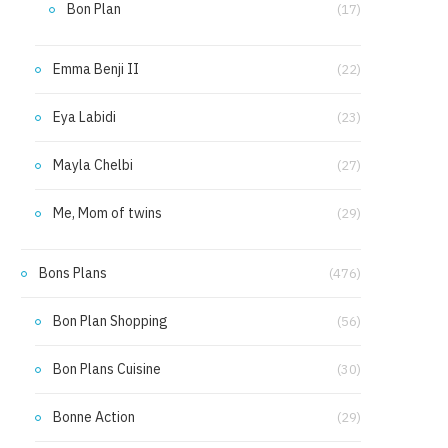
Bon Plan
(17)
Emma Benji II
(22)
Eya Labidi
(23)
Mayla Chelbi
(27)
Me, Mom of twins
(29)
Bons Plans
(476)
Bon Plan Shopping
(56)
Bon Plans Cuisine
(30)
Bonne Action
(29)