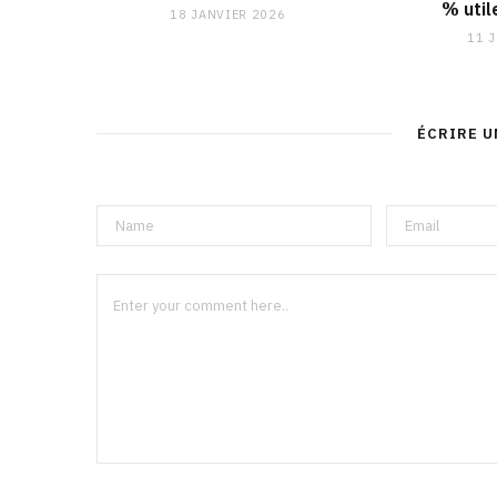
% util
18 JANVIER 2026
11 
ÉCRIRE 