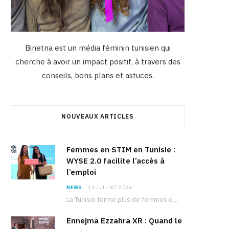
Binetna est un média féminin tunisien qui
cherche à avoir un impact positif, à travers des
conseils, bons plans et astuces.
NOUVEAUX ARTICLES
Femmes en STIM en Tunisie :
WYSE 2.0 facilite l’accès à
l’emploi
NEWS
15 JUILLET 2026
La Tunisie forme plus de femmes que d’hommes dans les filières scientifiques. Pourtant, pour beaucoup…
Ennejma Ezzahra XR : Quand le