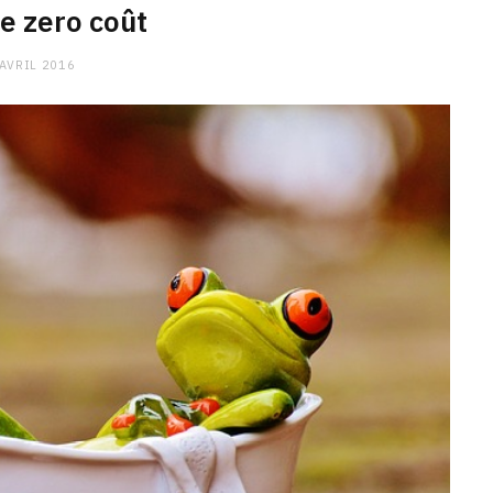
e zero coût
 AVRIL 2016
CHARGE MENTALE
Stress après le travail :
comment relâcher la pression
9 JANVIER 2026