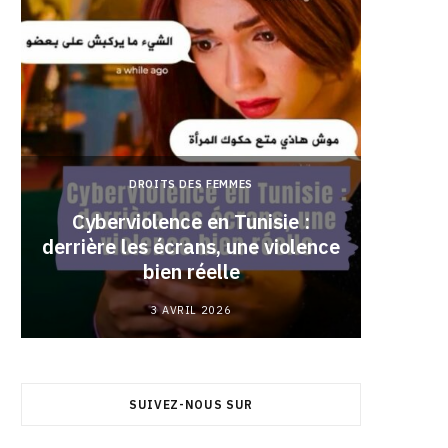
DROITS DES FEMMES
Cyberviolence en Tunisie :
derrière les écrans, une violence
Pourqu
bien réelle
3 AVRIL 2026
SUIVEZ-NOUS SUR