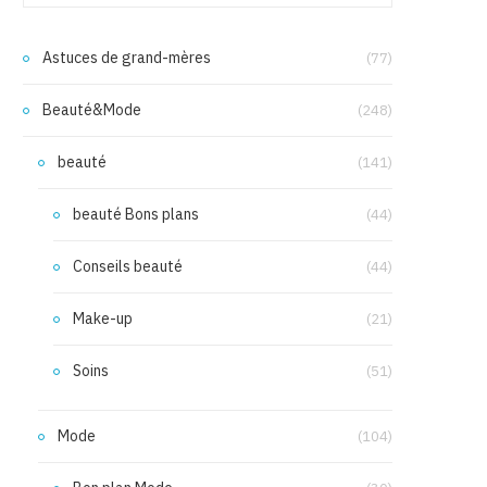
Astuces de grand-mères
(77)
Beauté&Mode
(248)
beauté
(141)
beauté Bons plans
(44)
Conseils beauté
(44)
Make-up
(21)
Soins
(51)
Mode
(104)