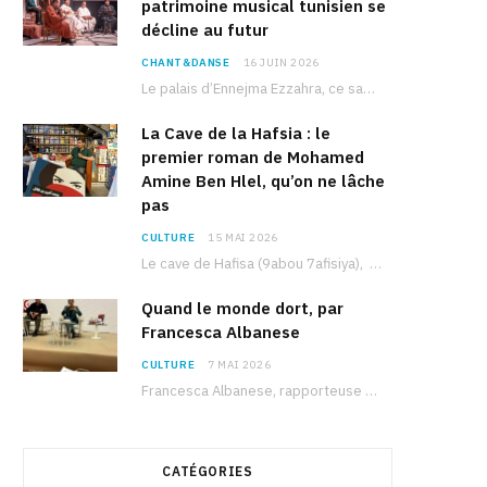
patrimoine musical tunisien se
décline au futur
CHANT&DANSE
16 JUIN 2026
Le palais d’Ennejma Ezzahra, ce sanctuaire de la musique tunisienne et méditerranéenne construit par le…
La Cave de la Hafsia : le
premier roman de Mohamed
Amine Ben Hlel, qu’on ne lâche
pas
CULTURE
15 MAI 2026
Le cave de Hafisa (9abou 7afisiya), premier roman du journaliste tunisien Mohamed Amine Ben Hlel,…
Quand le monde dort, par
Francesca Albanese
CULTURE
7 MAI 2026
Francesca Albanese, rapporteuse spéciale de l’ONU sur les territoires palestiniens occupés, était à Tunis pour…
CATÉGORIES