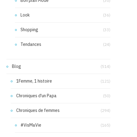
Bon plan Mode
(30)
Look
(36)
Shopping
(33)
Tendances
(24)
Blog
(514)
1Femme, 1 histoire
(121)
Chroniques d'un Papa
(50)
Chroniques de femmes
(294)
#VisMaVie
(165)