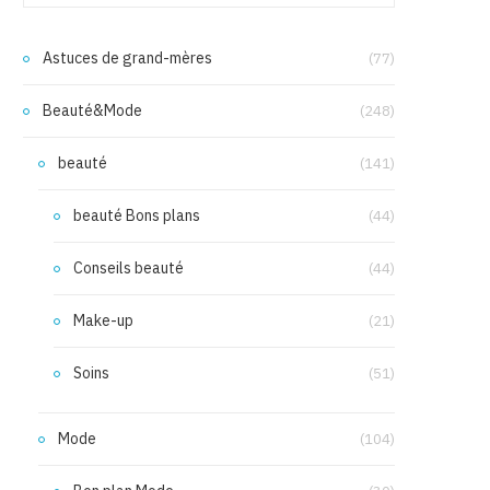
Astuces de grand-mères
(77)
Beauté&Mode
(248)
beauté
(141)
beauté Bons plans
(44)
Conseils beauté
(44)
Make-up
(21)
Soins
(51)
Mode
(104)