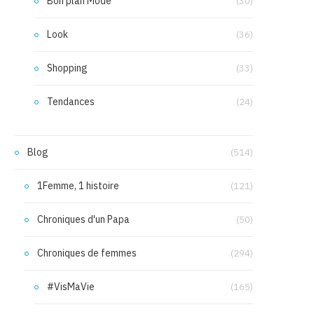
Bon plan Mode
(30)
Look
(36)
Shopping
(33)
Tendances
(24)
Blog
(514)
1Femme, 1 histoire
(121)
Chroniques d'un Papa
(50)
Chroniques de femmes
(294)
#VisMaVie
(165)