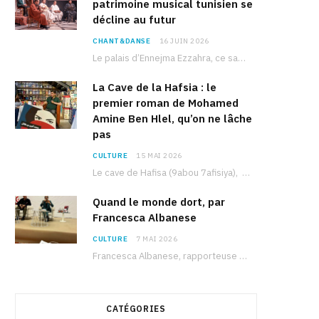
patrimoine musical tunisien se
décline au futur
CHANT&DANSE
16 JUIN 2026
Le palais d’Ennejma Ezzahra, ce sanctuaire de la musique tunisienne et méditerranéenne construit par le…
La Cave de la Hafsia : le
premier roman de Mohamed
Amine Ben Hlel, qu’on ne lâche
pas
CULTURE
15 MAI 2026
Le cave de Hafisa (9abou 7afisiya), premier roman du journaliste tunisien Mohamed Amine Ben Hlel,…
Quand le monde dort, par
Francesca Albanese
CULTURE
7 MAI 2026
Francesca Albanese, rapporteuse spéciale de l’ONU sur les territoires palestiniens occupés, était à Tunis pour…
CATÉGORIES