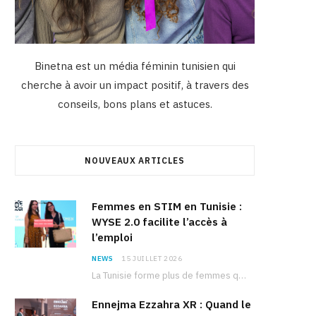
Binetna est un média féminin tunisien qui
cherche à avoir un impact positif, à travers des
conseils, bons plans et astuces.
NOUVEAUX ARTICLES
Femmes en STIM en Tunisie :
WYSE 2.0 facilite l’accès à
l’emploi
NEWS
15 JUILLET 2026
La Tunisie forme plus de femmes que d’hommes dans les filières scientifiques. Pourtant, pour beaucoup…
Ennejma Ezzahra XR : Quand le