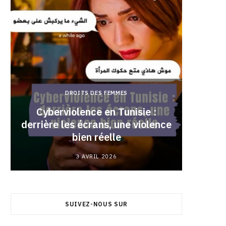
DROITS DES FEMMES
Cyberviolence en Tunisie :
derrière les écrans, une violence
Pourqu
bien réelle
3 AVRIL 2026
SUIVEZ-NOUS SUR