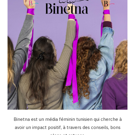
o
r
e
I
k
a
n
m
Binetna est un média féminin tunisien qui cherche à
avoir un impact positif, à travers des conseils, bons