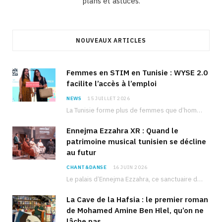
plans et astuces.
NOUVEAUX ARTICLES
Femmes en STIM en Tunisie : WYSE 2.0
facilite l’accès à l’emploi
NEWS
15 JUILLET 2026
La Tunisie forme plus de femmes que d’hommes dans les filières scientifiques. Pourtant, pour beaucoup…
Ennejma Ezzahra XR : Quand le
patrimoine musical tunisien se décline
au futur
CHANT&DANSE
16 JUIN 2026
Le palais d’Ennejma Ezzahra, ce sanctuaire de la musique tunisienne et méditerranéenne construit par le…
La Cave de la Hafsia : le premier roman
de Mohamed Amine Ben Hlel, qu’on ne
lâche pas