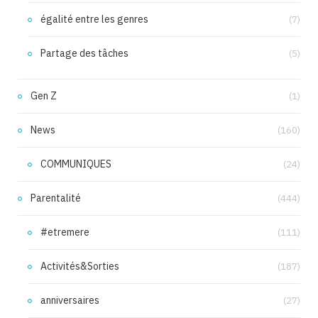
égalité entre les genres
(7)
Partage des tâches
(5)
Gen Z
(1)
News
(160)
COMMUNIQUES
(24)
Parentalité
(444)
#etremere
(111)
Activités&Sorties
(187)
anniversaires
(27)