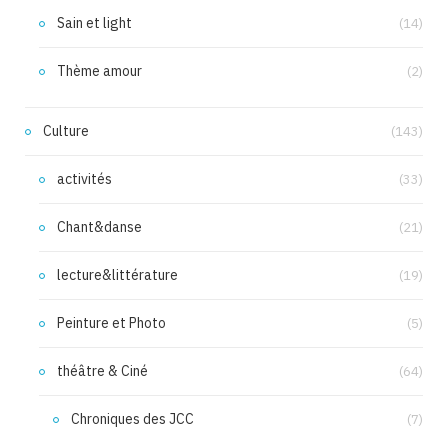
Sain et light
(14)
Thème amour
(2)
Culture
(143)
activités
(33)
Chant&danse
(21)
lecture&littérature
(19)
Peinture et Photo
(5)
théâtre & Ciné
(64)
Chroniques des JCC
(7)