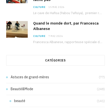
CULTURE
15 MAI 2026
Le cave de Hafisa (9abou 7afisiya), premier roman du journaliste tunisien Mohamed Amine Ben Hlel,…
Quand le monde dort, par Francesca
Albanese
CULTURE
7 MAI 2026
Francesca Albanese, rapporteuse spéciale de l’ONU sur les territoires palestiniens occupés, était à Tunis pour…
CATÉGORIES
Astuces de grand-mères
(77)
Beauté&Mode
(248)
beauté
(141)