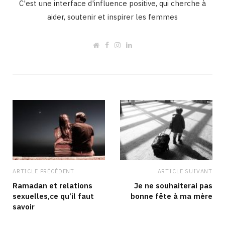
C'est une interface d'influence positive, qui cherche à
aider, soutenir et inspirer les femmes
W
F
I
L
e
a
n
i
b
c
s
n
s
e
t
k
i
b
a
e
t
o
g
d
e
o
r
I
k
a
n
m
ARTICLE PRÉCÉDENT
ARTICLE SUIVANT
Ramadan et relations
Je ne souhaiterai pas
sexuelles,ce qu’il faut
bonne fête à ma mère
savoir