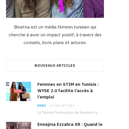
Binetna est un média féminin tunisien qui
cherche à avoir un impact positif, à travers des
conseils, bons plans et astuces.
NOUVEAUX ARTICLES
Femmes en STIM en Tunisie :
WYSE 2.0 facilite l’accès à
l’emploi
NEWS
15 JUILLET 2026
La Tunisie forme plus de femmes que d’hommes dans les filières scientifiques. Pourtant, pour beaucoup…
Ennejma Ezzahra XR : Quand le