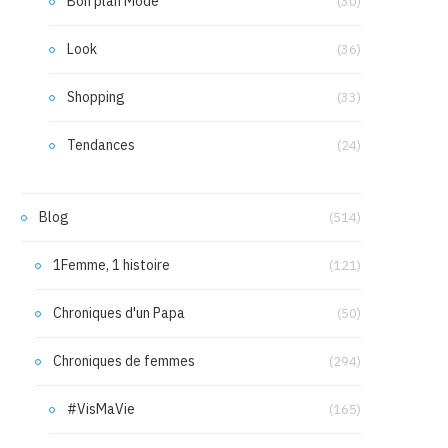
Bon plan Mode
(30)
Look
(36)
Shopping
(33)
Tendances
(24)
Blog
(514)
1Femme, 1 histoire
(121)
Chroniques d'un Papa
(50)
Chroniques de femmes
(294)
#VisMaVie
(165)