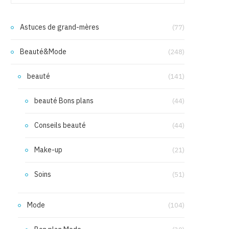
Astuces de grand-mères
(77)
Beauté&Mode
(248)
beauté
(141)
beauté Bons plans
(44)
Conseils beauté
(44)
Make-up
(21)
Soins
(51)
Mode
(104)