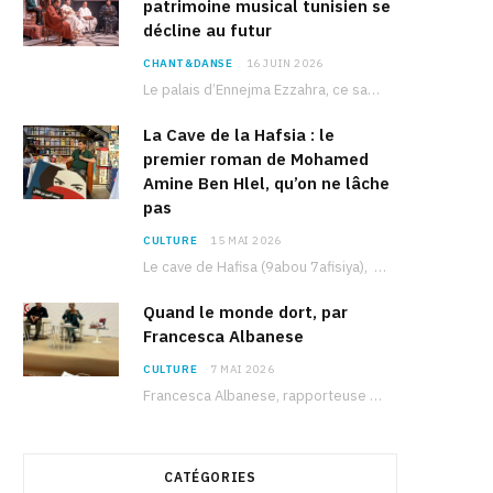
patrimoine musical tunisien se
décline au futur
CHANT&DANSE
16 JUIN 2026
Le palais d’Ennejma Ezzahra, ce sanctuaire de la musique tunisienne et méditerranéenne construit par le…
La Cave de la Hafsia : le
premier roman de Mohamed
Amine Ben Hlel, qu’on ne lâche
pas
CULTURE
15 MAI 2026
Le cave de Hafisa (9abou 7afisiya), premier roman du journaliste tunisien Mohamed Amine Ben Hlel,…
Quand le monde dort, par
Francesca Albanese
CULTURE
7 MAI 2026
Francesca Albanese, rapporteuse spéciale de l’ONU sur les territoires palestiniens occupés, était à Tunis pour…
CATÉGORIES