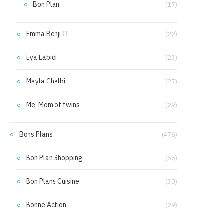
Bon Plan
(17)
Emma Benji II
(22)
Eya Labidi
(23)
Mayla Chelbi
(27)
Me, Mom of twins
(29)
Bons Plans
(476)
Bon Plan Shopping
(56)
Bon Plans Cuisine
(30)
Bonne Action
(29)