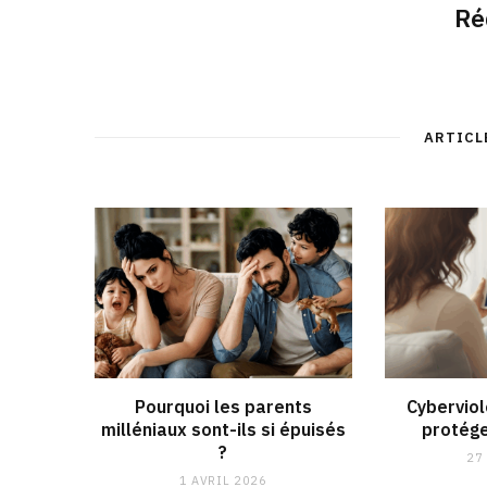
Ré
ARTICL
Pourquoi les parents
Cybervio
milléniaux sont-ils si épuisés
protége
?
27
1 AVRIL 2026