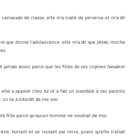
 camarade de classe, elle m’a traité de perverse et m’a dit
tre que donne l’adolescence, elle m’a dit que j’étais moche
ies.
it jamais assez parce que les filles de ses copines faisaient
elle a appelé chez lui et a fait un scandale à ses parents
on lui a interdit de me voir.
ieille fille parce qu’aucun homme ne voudrait de moi.
rie, hurlant et se roulant par terre, jurant qu’elle n’allait