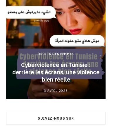
DROITS DES FEMMES
Cyberviolence en Tunisie :
derrière les écrans, une violence
Pourqu
bien réelle
3 AVRIL 2026
SUIVEZ-NOUS SUR