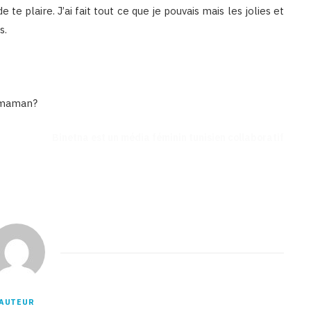
 te plaire. J’ai fait tout ce que je pouvais mais les jolies et
s.
, maman?
Binetna est un média féminin tunisien collaboratif
AUTEUR