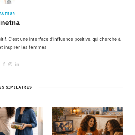
AUTEUR
inetna
tif. C'est une interface d'influence positive, qui cherche à
 et inspirer les femmes
W
F
I
L
e
a
n
i
b
c
s
n
s
e
t
k
i
b
a
e
t
o
g
d
ES SIMILAIRES
e
o
r
I
k
a
n
m