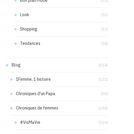
Bon plan Mode
(30)
Look
(36)
Shopping
(33)
Tendances
(24)
Blog
(514)
1Femme, 1 histoire
(121)
Chroniques d'un Papa
(50)
Chroniques de femmes
(294)
#VisMaVie
(165)