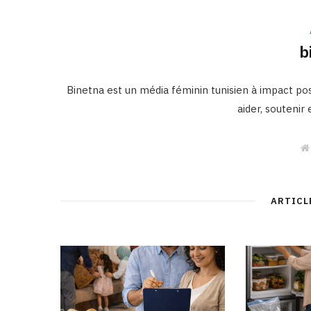
b
Binetna est un média féminin tunisien à impact posi
aider, soutenir
ARTICL