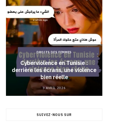
DROITS DES FEMMES
Cyberviolence en Tunisie :
derrière les écrans, une violence
Pourqu
bien réelle
3 AVRIL 2026
SUIVEZ-NOUS SUR