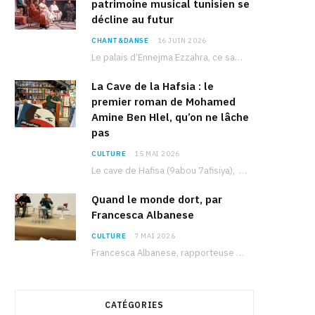
patrimoine musical tunisien se
décline au futur
CHANT&DANSE
16 JUIN 2026
Le palais d’Ennejma Ezzahra, ce sanctuaire de la musique tunisienne et méditerranéenne construit par le…
La Cave de la Hafsia : le
premier roman de Mohamed
Amine Ben Hlel, qu’on ne lâche
pas
CULTURE
15 MAI 2026
Le cave de Hafisa (9abou 7afisiya), premier roman du journaliste tunisien Mohamed Amine Ben Hlel,…
Quand le monde dort, par
Francesca Albanese
CULTURE
7 MAI 2026
Francesca Albanese, rapporteuse spéciale de l’ONU sur les territoires palestiniens occupés, était à Tunis pour…
CATÉGORIES