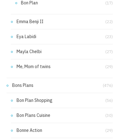
Bon Plan
(17)
Emma Benji II
(22)
Eya Labidi
(23)
Mayla Chelbi
(27)
Me, Mom of twins
(29)
Bons Plans
(476)
Bon Plan Shopping
(56)
Bon Plans Cuisine
(30)
Bonne Action
(29)