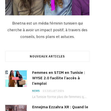
Binetna est un média féminin tunisien qui
cherche à avoir un impact positif, à travers des
conseils, bons plans et astuces.
NOUVEAUX ARTICLES
Femmes en STIM en Tunisie :
WYSE 2.0 facilite l’accès à
l’emploi
NEWS
15 JUILLET 2026
La Tunisie forme plus de femmes que d’hommes dans les filières scientifiques. Pourtant, pour beaucoup…
Ennejma Ezzahra XR : Quand le