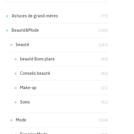
Astuces de grand-mères
(77)
Beauté&Mode
(248)
beauté
(141)
beauté Bons plans
(44)
Conseils beauté
(44)
Make-up
(21)
Soins
(51)
Mode
(104)