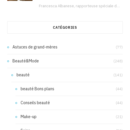
Francesca Albanese, rapporteuse spéciale de l’ONU sur les territoires palestiniens occupés, était à Tunis pour…
CATÉGORIES
Astuces de grand-mères
(77)
Beauté&Mode
(248)
beauté
(141)
beauté Bons plans
(44)
Conseils beauté
(44)
Make-up
(21)