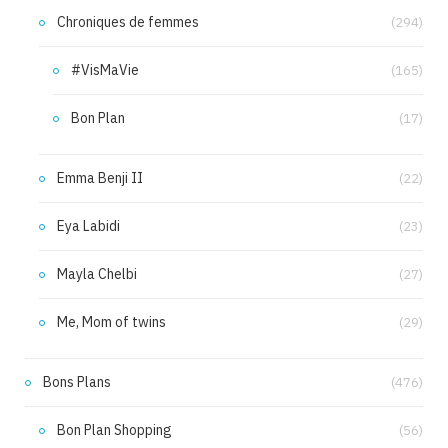
Chroniques de femmes
(294)
#VisMaVie
(165)
Bon Plan
(17)
Emma Benji II
(22)
Eya Labidi
(23)
Mayla Chelbi
(27)
Me, Mom of twins
(29)
Bons Plans
(476)
Bon Plan Shopping
(56)