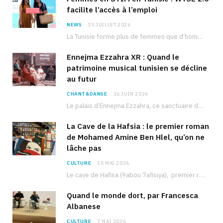
facilite l’accès à l’emploi
NEWS
15 JUILLET 2026
La Tunisie forme plus de femmes que d’hommes dans les filières scientifiques. Pourtant, pour beaucoup…
Ennejma Ezzahra XR : Quand le
patrimoine musical tunisien se décline
au futur
CHANT&DANSE
16 JUIN 2026
Le palais d’Ennejma Ezzahra, ce sanctuaire de la musique tunisienne et méditerranéenne construit par le…
La Cave de la Hafsia : le premier roman
de Mohamed Amine Ben Hlel, qu’on ne
lâche pas
CULTURE
15 MAI 2026
Le cave de Hafisa (9abou 7afisiya), premier roman du journaliste tunisien Mohamed Amine Ben Hlel,…
Quand le monde dort, par Francesca
Albanese
CULTURE
7 MAI 2026