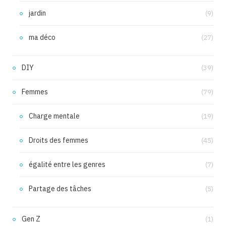
jardin
(9)
ma déco
(27)
DIY
(39)
Femmes
(79)
Charge mentale
(19)
Droits des femmes
(45)
égalité entre les genres
(7)
Partage des tâches
(5)
Gen Z
(1)