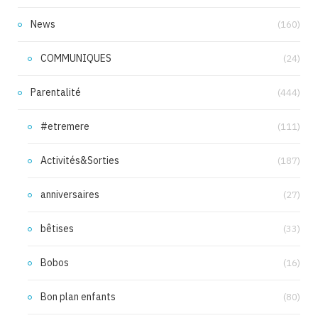
News
(160)
COMMUNIQUES
(24)
Parentalité
(444)
#etremere
(111)
Activités&Sorties
(187)
anniversaires
(27)
bêtises
(33)
Bobos
(16)
Bon plan enfants
(80)