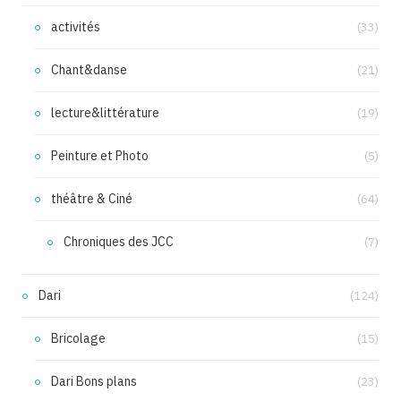
activités
(33)
Chant&danse
(21)
lecture&littérature
(19)
Peinture et Photo
(5)
théâtre & Ciné
(64)
Chroniques des JCC
(7)
Dari
(124)
Bricolage
(15)
Dari Bons plans
(23)