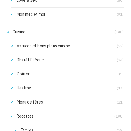
Love & Sex
(60)
Mon mec et moi
(91)
Cuisine
(340)
Astuces et bons plans cuisine
(52)
Dbarét El Youm
(24)
Goûter
(5)
Healthy
(43)
Menu de fêtes
(21)
Recettes
(198)
Faciles
(59)