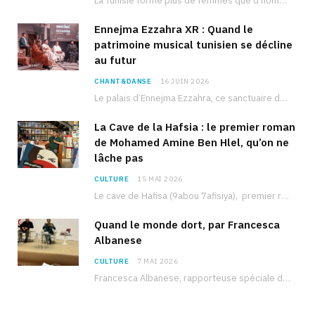
La Tunisie forme plus de femmes que d’hommes dans les filières scientifiques. Pourtant, pour beaucoup…
Ennejma Ezzahra XR : Quand le
patrimoine musical tunisien se décline
au futur
CHANT&DANSE
16 JUIN 2026
Le palais d’Ennejma Ezzahra, ce sanctuaire de la musique tunisienne et méditerranéenne construit par le…
La Cave de la Hafsia : le premier roman
de Mohamed Amine Ben Hlel, qu’on ne
lâche pas
CULTURE
15 MAI 2026
Le cave de Hafisa (9abou 7afisiya), premier roman du journaliste tunisien Mohamed Amine Ben Hlel,…
Quand le monde dort, par Francesca
Albanese
CULTURE
7 MAI 2026
Francesca Albanese, rapporteuse spéciale de l’ONU sur les territoires palestiniens occupés, était à Tunis pour…