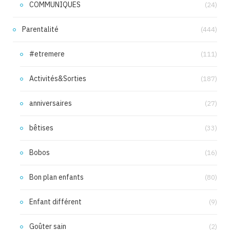
COMMUNIQUES
(24)
Parentalité
(444)
#etremere
(111)
Activités&Sorties
(187)
anniversaires
(27)
bêtises
(33)
Bobos
(16)
Bon plan enfants
(80)
Enfant différent
(9)
Goûter sain
(2)