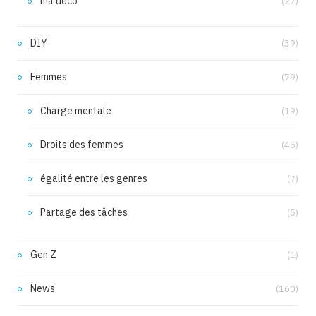
ma déco
(27)
DIY
(39)
Femmes
(79)
Charge mentale
(19)
Droits des femmes
(45)
égalité entre les genres
(7)
Partage des tâches
(5)
Gen Z
(1)
News
(160)