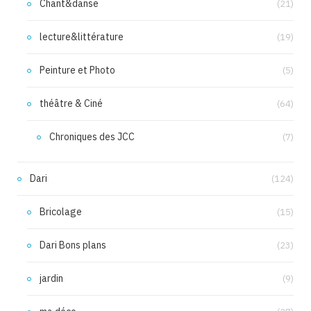
Chant&danse
(21)
lecture&littérature
(19)
Peinture et Photo
(5)
théâtre & Ciné
(64)
Chroniques des JCC
(7)
Dari
(124)
Bricolage
(15)
Dari Bons plans
(23)
jardin
(9)