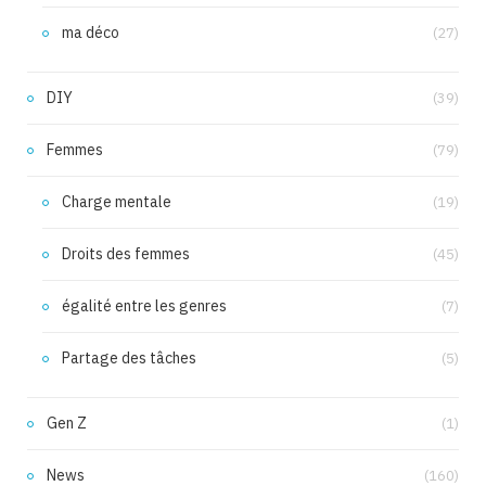
ma déco
(27)
DIY
(39)
Femmes
(79)
Charge mentale
(19)
Droits des femmes
(45)
égalité entre les genres
(7)
Partage des tâches
(5)
Gen Z
(1)
News
(160)