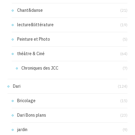
Chant&danse
(21)
lecture&littérature
(19)
Peinture et Photo
(5)
théâtre & Ciné
(64)
Chroniques des JCC
(7)
Dari
(124)
Bricolage
(15)
Dari Bons plans
(23)
jardin
(9)