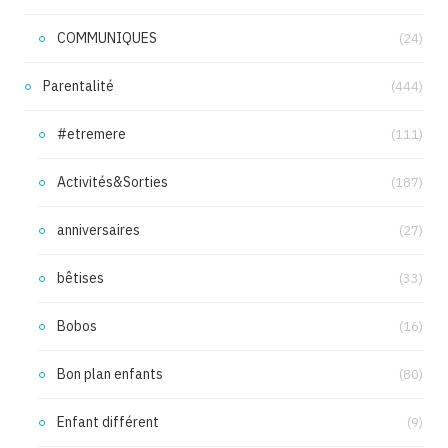
COMMUNIQUES
(24)
Parentalité
(444)
#etremere
(111)
Activités&Sorties
(187)
anniversaires
(27)
bêtises
(33)
Bobos
(16)
Bon plan enfants
(80)
Enfant différent
(9)