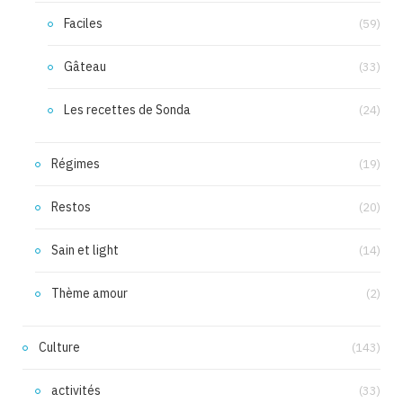
Faciles
(59)
Gâteau
(33)
Les recettes de Sonda
(24)
Régimes
(19)
Restos
(20)
Sain et light
(14)
Thème amour
(2)
Culture
(143)
activités
(33)