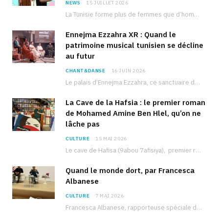
NEWS
15 JUILLET 2026
La Tunisie forme plus de femmes que d’hommes dans les filières scientifiques. Pourtant, pour beaucoup…
Ennejma Ezzahra XR : Quand le
patrimoine musical tunisien se décline
au futur
CHANT&DANSE
16 JUIN 2026
Le palais d’Ennejma Ezzahra, ce sanctuaire de la musique tunisienne et méditerranéenne construit par le…
La Cave de la Hafsia : le premier roman
de Mohamed Amine Ben Hlel, qu’on ne
lâche pas
CULTURE
15 MAI 2026
Le cave de Hafisa (9abou 7afisiya), premier roman du journaliste tunisien Mohamed Amine Ben Hlel,…
Quand le monde dort, par Francesca
Albanese
CULTURE
7 MAI 2026
Francesca Albanese, rapporteuse spéciale de l’ONU sur les territoires palestiniens occupés, était à Tunis pour…