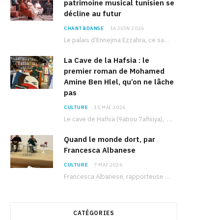
patrimoine musical tunisien se
décline au futur
CHANT&DANSE
16 JUIN 2026
Le palais d’Ennejma Ezzahra, ce sanctuaire de la musique tunisienne et méditerranéenne construit par le…
La Cave de la Hafsia : le
premier roman de Mohamed
Amine Ben Hlel, qu’on ne lâche
pas
CULTURE
15 MAI 2026
Le cave de Hafisa (9abou 7afisiya), premier roman du journaliste tunisien Mohamed Amine Ben Hlel,…
Quand le monde dort, par
Francesca Albanese
CULTURE
7 MAI 2026
Francesca Albanese, rapporteuse spéciale de l’ONU sur les territoires palestiniens occupés, était à Tunis pour…
CATÉGORIES