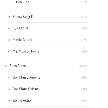
Bon Plan
(17)
Emma Benji II
(22)
Eya Labidi
(23)
Mayla Chelbi
(27)
Me, Mom of twins
(29)
Bons Plans
(476)
Bon Plan Shopping
(56)
Bon Plans Cuisine
(30)
Bonne Action
(29)