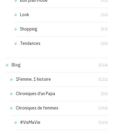
Bon plan Mode
(30)
Look
(36)
Shopping
(33)
Tendances
(24)
Blog
(514)
1Femme, 1 histoire
(121)
Chroniques d'un Papa
(50)
Chroniques de femmes
(294)
#VisMaVie
(165)