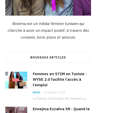
Binetna est un média féminin tunisien qui
cherche à avoir un impact positif, à travers des
conseils, bons plans et astuces.
NOUVEAUX ARTICLES
Femmes en STIM en Tunisie :
WYSE 2.0 facilite l’accès à
l’emploi
NEWS
15 JUILLET 2026
La Tunisie forme plus de femmes que d’hommes dans les filières scientifiques. Pourtant, pour beaucoup…
Ennejma Ezzahra XR : Quand le