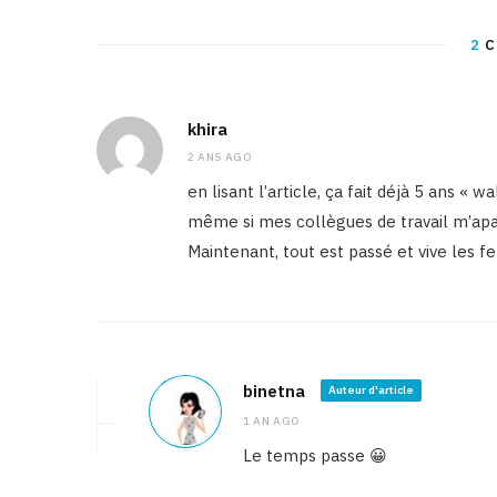
2
C
khira
2 ANS AGO
en lisant l’article, ça fait déjà 5 ans « wa
même si mes collègues de travail m’apais
Maintenant, tout est passé et vive les
binetna
Auteur d'article
1 AN AGO
Le temps passe 😀