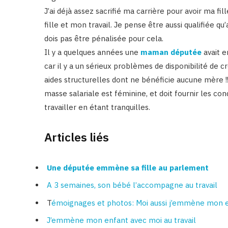
J’ai déjà assez sacrifié ma carrière pour avoir ma fil
fille et mon travail. Je pense être aussi qualifiée q
dois pas être pénalisée pour cela.
Il y a quelques années une
maman députée
avait e
car il y a un sérieux problèmes de disponibilité de 
aides structurelles dont ne bénéficie aucune mère !
masse salariale est féminine, et doit fournir les c
travailler en étant tranquilles.
Articles liés
Une députée emmène sa fille au parlement
A 3 semaines, son bébé l’accompagne au travail
T
émoignages et photos: Moi aussi j’emmène mon en
J’emmène mon enfant avec moi au travail