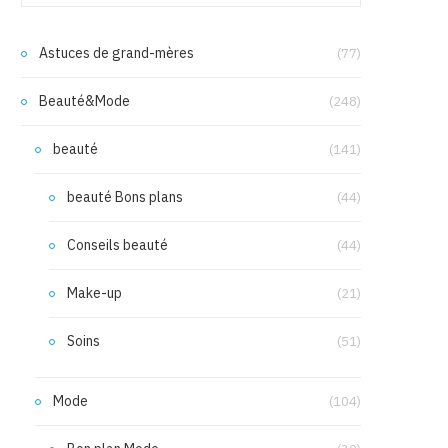
Astuces de grand-mères
(77)
Beauté&Mode
(248)
beauté
(141)
beauté Bons plans
(44)
Conseils beauté
(44)
Make-up
(21)
Soins
(51)
Mode
(104)