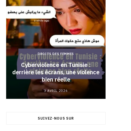
DROITS DES FEMMES
Cyberviolence en Tunisie :
derrière les écrans, une violence
Pourqu
bien réelle
3 AVRIL 2026
SUIVEZ-NOUS SUR