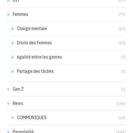
(39)
Femmes
(79)
Charge mentale
(19)
Droits des femmes
(45)
égalité entre les genres
(7)
Partage des tâches
(5)
Gen Z
(1)
News
(160)
COMMUNIQUES
(24)
Parentalité
(444)