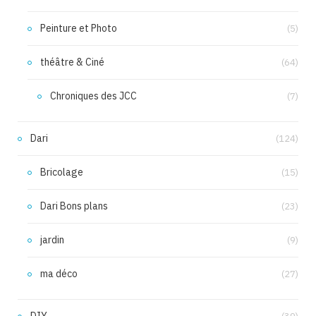
Peinture et Photo
(5)
théâtre & Ciné
(64)
Chroniques des JCC
(7)
Dari
(124)
Bricolage
(15)
Dari Bons plans
(23)
jardin
(9)
ma déco
(27)
DIY