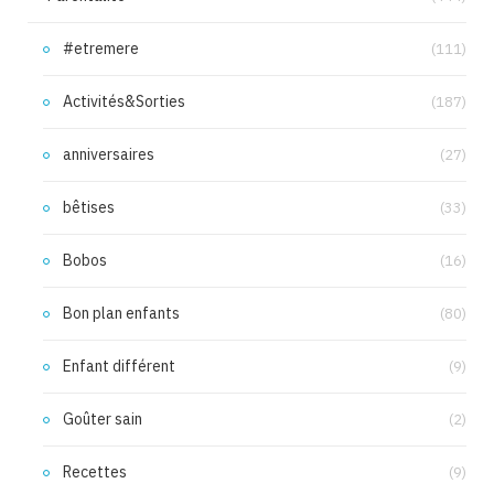
#etremere
(111)
Activités&Sorties
(187)
anniversaires
(27)
bêtises
(33)
Bobos
(16)
Bon plan enfants
(80)
Enfant différent
(9)
Goûter sain
(2)
Recettes
(9)