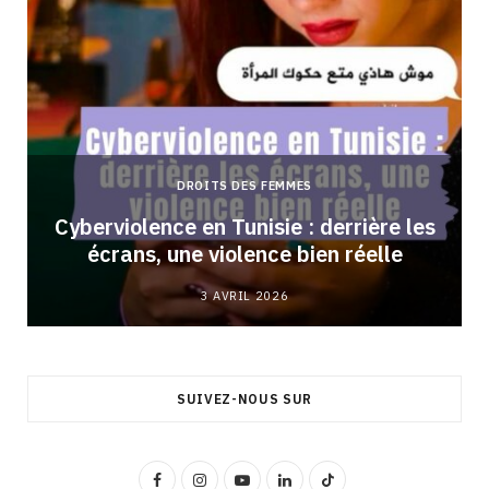
DROITS DES FEMMES
Cyberviolence en Tunisie : derrière les
écrans, une violence bien réelle
3 AVRIL 2026
SUIVEZ-NOUS SUR
F
I
Y
L
T