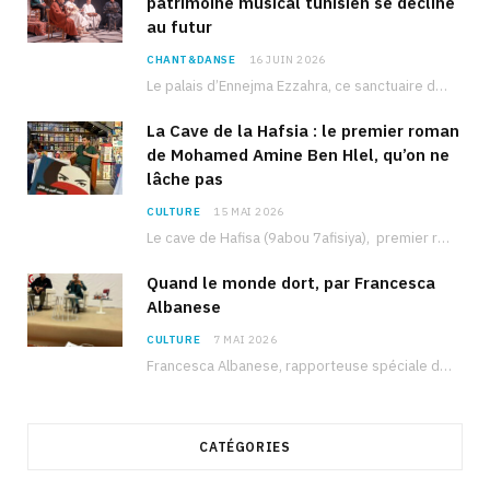
patrimoine musical tunisien se décline
au futur
CHANT&DANSE
16 JUIN 2026
Le palais d’Ennejma Ezzahra, ce sanctuaire de la musique tunisienne et méditerranéenne construit par le…
La Cave de la Hafsia : le premier roman
de Mohamed Amine Ben Hlel, qu’on ne
lâche pas
CULTURE
15 MAI 2026
Le cave de Hafisa (9abou 7afisiya), premier roman du journaliste tunisien Mohamed Amine Ben Hlel,…
Quand le monde dort, par Francesca
Albanese
CULTURE
7 MAI 2026
Francesca Albanese, rapporteuse spéciale de l’ONU sur les territoires palestiniens occupés, était à Tunis pour…
CATÉGORIES