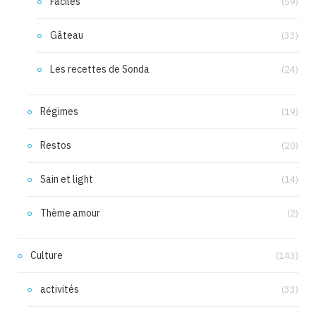
Faciles
(59)
Gâteau
(33)
Les recettes de Sonda
(24)
Régimes
(19)
Restos
(20)
Sain et light
(14)
Thème amour
(2)
Culture
(143)
activités
(33)