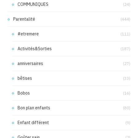
COMMUNIQUES
(24)
Parentalité
(444)
#etremere
(111)
Activités&Sorties
(187)
anniversaires
(27)
bêtises
(33)
Bobos
(16)
Bon plan enfants
(80)
Enfant différent
(9)
Goûter sain
(2)