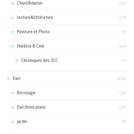
Chant&danse
(21)
lecture&littérature
(19)
Peinture et Photo
(5)
théâtre & Ciné
(64)
Chroniques des JCC
(7)
Dari
(124)
Bricolage
(15)
Dari Bons plans
(23)
jardin
(9)