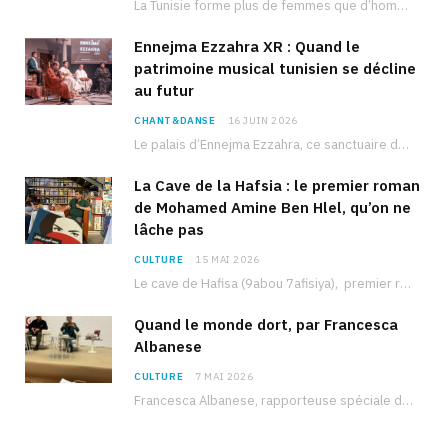
La Tunisie forme plus de femmes que d’hommes dans les filières scientifiques. Pourtant, pour beaucoup…
Ennejma Ezzahra XR : Quand le
patrimoine musical tunisien se décline
au futur
CHANT&DANSE
16 JUIN 2026
Le palais d’Ennejma Ezzahra, ce sanctuaire de la musique tunisienne et méditerranéenne construit par le…
La Cave de la Hafsia : le premier roman
de Mohamed Amine Ben Hlel, qu’on ne
lâche pas
CULTURE
15 MAI 2026
Le cave de Hafisa (9abou 7afisiya), premier roman du journaliste tunisien Mohamed Amine Ben Hlel,…
Quand le monde dort, par Francesca
Albanese
CULTURE
7 MAI 2026
Francesca Albanese, rapporteuse spéciale de l’ONU sur les territoires palestiniens occupés, était à Tunis pour…