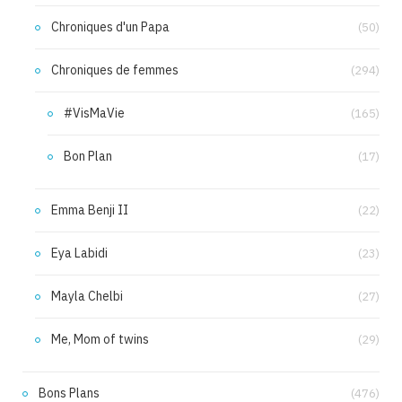
Chroniques d'un Papa
(50)
Chroniques de femmes
(294)
#VisMaVie
(165)
Bon Plan
(17)
Emma Benji II
(22)
Eya Labidi
(23)
Mayla Chelbi
(27)
Me, Mom of twins
(29)
Bons Plans
(476)