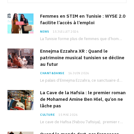
Femmes en STIM en Tunisie : WYSE 2.0
facilite l’accès à l’emploi
NEWS
15 JUILLET 2026
La Tunisie forme plus de femmes que d’hommes dans les filières scientifiques. Pourtant, pour beaucoup…
Ennejma Ezzahra XR : Quand le
patrimoine musical tunisien se décline
au futur
CHANT&DANSE
16 JUIN 2026
Le palais d’Ennejma Ezzahra, ce sanctuaire de la musique tunisienne et méditerranéenne construit par le…
La Cave de la Hafsia : le premier roman
de Mohamed Amine Ben Hlel, qu’on ne
lâche pas
CULTURE
15 MAI 2026
Le cave de Hafisa (9abou 7afisiya), premier roman du journaliste tunisien Mohamed Amine Ben Hlel,…