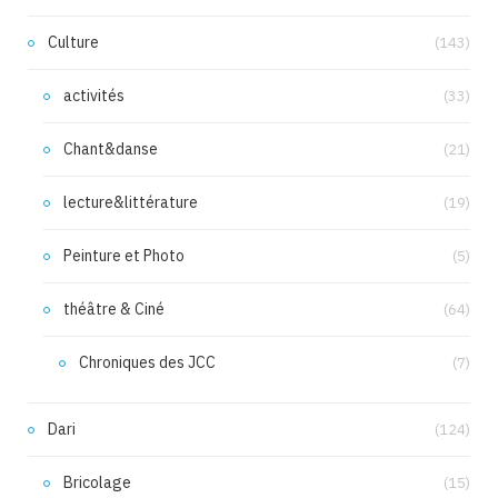
Culture
(143)
activités
(33)
Chant&danse
(21)
lecture&littérature
(19)
Peinture et Photo
(5)
théâtre & Ciné
(64)
Chroniques des JCC
(7)
Dari
(124)
Bricolage
(15)