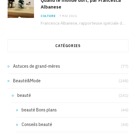
Quand le monde dort, par Francesca
Albanese
CULTURE
7 MAI 2026
Francesca Albanese, rapporteuse spéciale de l’ONU sur les territoires palestiniens occupés, était à Tunis pour…
CATÉGORIES
Astuces de grand-mères
(77)
Beauté&Mode
(248)
beauté
(141)
beauté Bons plans
(44)
Conseils beauté
(44)