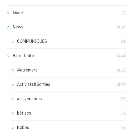
Gen Z
(1)
News
(160)
COMMUNIQUES
(24)
Parentalité
(444)
#etremere
(111)
Activités&Sorties
(187)
anniversaires
(27)
bêtises
(33)
Bobos
(16)