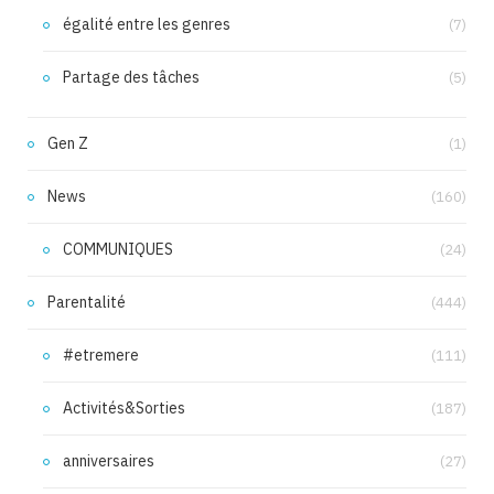
égalité entre les genres
(7)
Partage des tâches
(5)
Gen Z
(1)
News
(160)
COMMUNIQUES
(24)
Parentalité
(444)
#etremere
(111)
Activités&Sorties
(187)
anniversaires
(27)