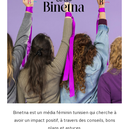
o
r
e
I
k
a
n
m
Binetna est un média féminin tunisien qui cherche à
avoir un impact positif, à travers des conseils, bons
plans et astuces.