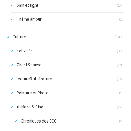
Sain et light
(14)
Thème amour
(2)
Culture
(143)
activités
(33)
Chant&danse
(21)
lecture&littérature
(19)
Peinture et Photo
(5)
théâtre & Ciné
(64)
Chroniques des JCC
(7)