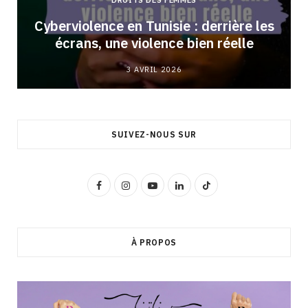
DROITS DES FEMMES
Cyberviolence en Tunisie : derrière les
écrans, une violence bien réelle
3 AVRIL 2026
SUIVEZ-NOUS SUR
F
I
Y
L
T
a
n
o
i
i
c
s
u
n
k
À PROPOS
e
t
T
k
T
b
a
u
e
o
o
g
b
d
k