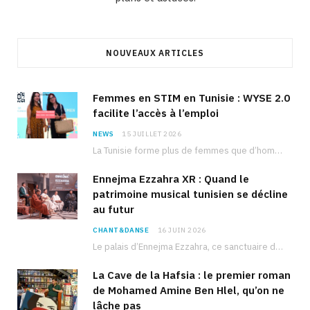
NOUVEAUX ARTICLES
Femmes en STIM en Tunisie : WYSE 2.0
facilite l’accès à l’emploi
NEWS
15 JUILLET 2026
La Tunisie forme plus de femmes que d’hommes dans les filières scientifiques. Pourtant, pour beaucoup…
Ennejma Ezzahra XR : Quand le
patrimoine musical tunisien se décline
au futur
CHANT&DANSE
16 JUIN 2026
Le palais d’Ennejma Ezzahra, ce sanctuaire de la musique tunisienne et méditerranéenne construit par le…
La Cave de la Hafsia : le premier roman
de Mohamed Amine Ben Hlel, qu’on ne
lâche pas