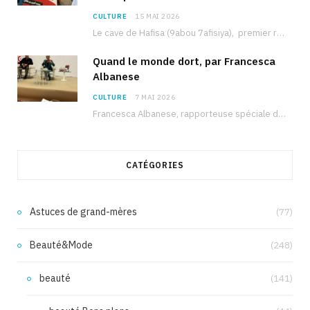
CULTURE
15 MAI 2026
Le cave de Hafisa (9abou 7afisiya), premier roman du journaliste tunisien Mohamed Amine Ben Hlel,…
Quand le monde dort, par Francesca
Albanese
CULTURE
7 MAI 2026
Francesca Albanese, rapporteuse spéciale de l’ONU sur les territoires palestiniens occupés, était à Tunis pour…
CATÉGORIES
Astuces de grand-mères
(77)
Beauté&Mode
(248)
beauté
(141)