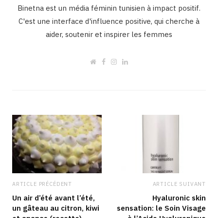
Binetna est un média féminin tunisien à impact positif.
C'est une interface d'influence positive, qui cherche à
aider, soutenir et inspirer les femmes
W
F
I
L
e
a
n
i
b
c
s
n
s
e
t
k
i
b
a
e
t
o
g
d
e
o
r
I
k
a
n
m
ARTICLE PRÉCÉDENT
ARTICLE SUIVANT
Un air d’été avant l’été,
Hyaluronic skin
un gâteau au citron, kiwi
sensation: le Soin Visage