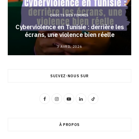
DROITS DES FEMMES
Cyberviolence en Tunisie : derrière les
écrans, une violence bien réelle
3 AVRIL 2026
SUIVEZ-NOUS SUR
F
I
Y
L
T
a
n
o
i
i
c
s
u
n
k
À PROPOS
e
t
T
k
T