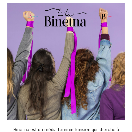
b
a
u
e
o
o
g
b
d
k
o
r
e
I
k
a
n
m
Binetna est un média féminin tunisien qui cherche à