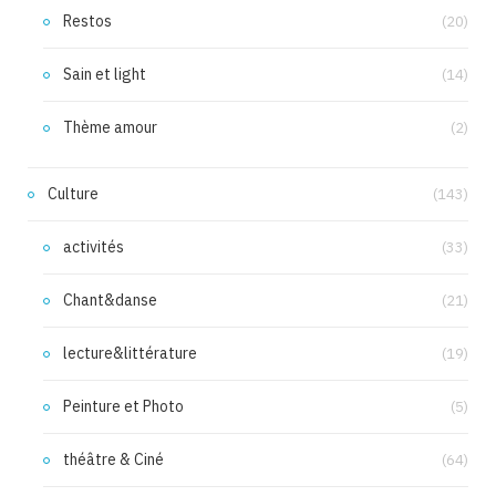
Restos
(20)
Sain et light
(14)
Thème amour
(2)
Culture
(143)
activités
(33)
Chant&danse
(21)
lecture&littérature
(19)
Peinture et Photo
(5)
théâtre & Ciné
(64)