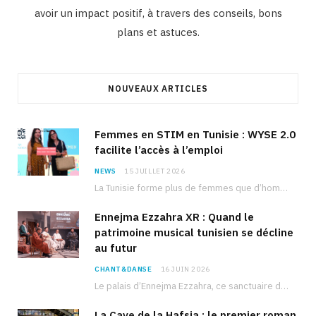
avoir un impact positif, à travers des conseils, bons
plans et astuces.
NOUVEAUX ARTICLES
Femmes en STIM en Tunisie : WYSE 2.0
facilite l’accès à l’emploi
NEWS
15 JUILLET 2026
La Tunisie forme plus de femmes que d’hommes dans les filières scientifiques. Pourtant, pour beaucoup…
Ennejma Ezzahra XR : Quand le
patrimoine musical tunisien se décline
au futur
CHANT&DANSE
16 JUIN 2026
Le palais d’Ennejma Ezzahra, ce sanctuaire de la musique tunisienne et méditerranéenne construit par le…
La Cave de la Hafsia : le premier roman