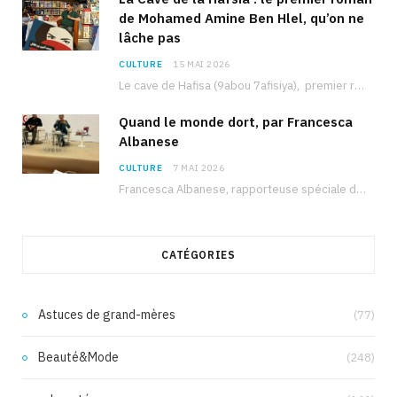
de Mohamed Amine Ben Hlel, qu’on ne
lâche pas
CULTURE
15 MAI 2026
Le cave de Hafisa (9abou 7afisiya), premier roman du journaliste tunisien Mohamed Amine Ben Hlel,…
Quand le monde dort, par Francesca
Albanese
CULTURE
7 MAI 2026
Francesca Albanese, rapporteuse spéciale de l’ONU sur les territoires palestiniens occupés, était à Tunis pour…
CATÉGORIES
Astuces de grand-mères
(77)
Beauté&Mode
(248)