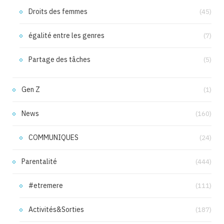
Droits des femmes
(45)
égalité entre les genres
(7)
Partage des tâches
(5)
Gen Z
(1)
News
(160)
COMMUNIQUES
(24)
Parentalité
(444)
#etremere
(111)
Activités&Sorties
(187)