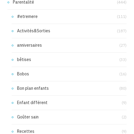
Parentalité
(444)
#etremere
(111)
Activités&Sorties
(187)
anniversaires
(27)
bêtises
(33)
Bobos
(16)
Bon plan enfants
(80)
Enfant différent
(9)
Goûter sain
(2)
Recettes
(9)