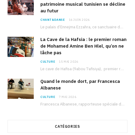
patrimoine musical tunisien se décline
au futur
CHANT&DANSE
16 JUIN 2026
Le palais d’Ennejma Ezzahra, ce sanctuaire de la musique tunisienne et méditerranéenne construit par le…
La Cave de la Hafsia : le premier roman
de Mohamed Amine Ben Hlel, qu’on ne
lâche pas
CULTURE
15 MAI 2026
Le cave de Hafisa (9abou 7afisiya), premier roman du journaliste tunisien Mohamed Amine Ben Hlel,…
Quand le monde dort, par Francesca
Albanese
CULTURE
7 MAI 2026
Francesca Albanese, rapporteuse spéciale de l’ONU sur les territoires palestiniens occupés, était à Tunis pour…
CATÉGORIES