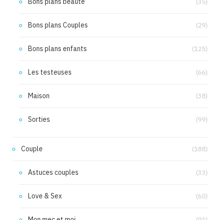
Bons plans beauté
(35)
Bons plans Couples
(29)
Bons plans enfants
(125)
Les testeuses
(66)
Maison
(38)
Sorties
(99)
Couple
(188)
Astuces couples
(33)
Love & Sex
(60)
Mon mec et moi
(91)