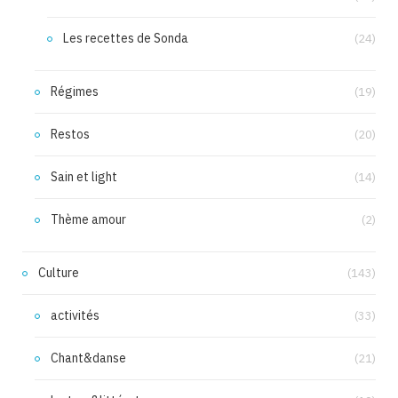
Les recettes de Sonda
(24)
Régimes
(19)
Restos
(20)
Sain et light
(14)
Thème amour
(2)
Culture
(143)
activités
(33)
Chant&danse
(21)