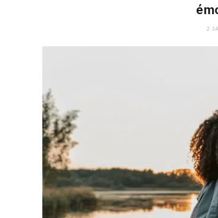
émo
2 J