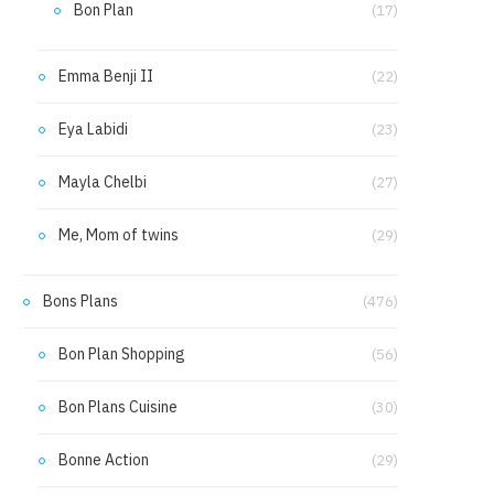
Bon Plan
(17)
Emma Benji II
(22)
Eya Labidi
(23)
Mayla Chelbi
(27)
Me, Mom of twins
(29)
Bons Plans
(476)
Bon Plan Shopping
(56)
Bon Plans Cuisine
(30)
Bonne Action
(29)