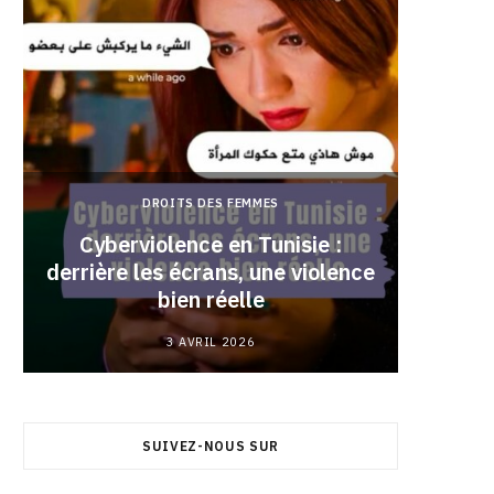
DROITS DES FEMMES
Cyberviolence en Tunisie :
derrière les écrans, une violence
Pourqu
bien réelle
3 AVRIL 2026
SUIVEZ-NOUS SUR