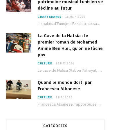
patrimoine musical tunisien se
décline au futur
CHANT&DANSE
16 JUIN 2026
Le palais d’Ennejma Ezzahra, ce sanctuaire de la musique tunisienne et méditerranéenne construit par le…
La Cave de la Hafsia : le
premier roman de Mohamed
Amine Ben Hlel, qu’on ne lâche
pas
CULTURE
15 MAI 2026
Le cave de Hafisa (9abou 7afisiya), premier roman du journaliste tunisien Mohamed Amine Ben Hlel,…
Quand le monde dort, par
Francesca Albanese
CULTURE
7 MAI 2026
Francesca Albanese, rapporteuse spéciale de l’ONU sur les territoires palestiniens occupés, était à Tunis pour…
CATÉGORIES