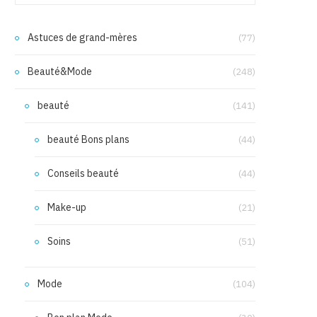
Astuces de grand-mères
(77)
Beauté&Mode
(248)
beauté
(141)
beauté Bons plans
(44)
Conseils beauté
(44)
Make-up
(21)
Soins
(51)
Mode
(104)