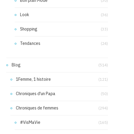
Bon plan Mode
(30)
Look
(36)
Shopping
(33)
Tendances
(24)
Blog
(514)
1Femme, 1 histoire
(121)
Chroniques d'un Papa
(50)
Chroniques de femmes
(294)
#VisMaVie
(165)