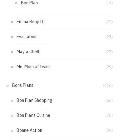
Bon Plan
(17)
Emma Benji II
(22)
Eya Labidi
(23)
Mayla Chelbi
(27)
Me, Mom of twins
(29)
Bons Plans
(476)
Bon Plan Shopping
(56)
Bon Plans Cuisine
(30)
Bonne Action
(29)