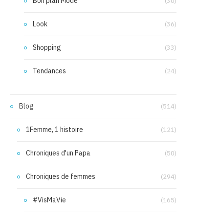
Bon plan Mode
(30)
Look
(36)
Shopping
(33)
Tendances
(24)
Blog
(514)
1Femme, 1 histoire
(121)
Chroniques d'un Papa
(50)
Chroniques de femmes
(294)
#VisMaVie
(165)