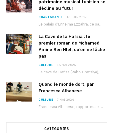
patrimoine musical tunisien se
décline au futur
CHANT&DANSE
16 JUIN 2026
Le palais d’Ennejma Ezzahra, ce sanctuaire de la musique tunisienne et méditerranéenne construit par le…
La Cave de la Hafsia : le
premier roman de Mohamed
Amine Ben Hlel, qu’on ne lâche
pas
CULTURE
15 MAI 2026
Le cave de Hafisa (9abou 7afisiya), premier roman du journaliste tunisien Mohamed Amine Ben Hlel,…
Quand le monde dort, par
Francesca Albanese
CULTURE
7 MAI 2026
Francesca Albanese, rapporteuse spéciale de l’ONU sur les territoires palestiniens occupés, était à Tunis pour…
CATÉGORIES