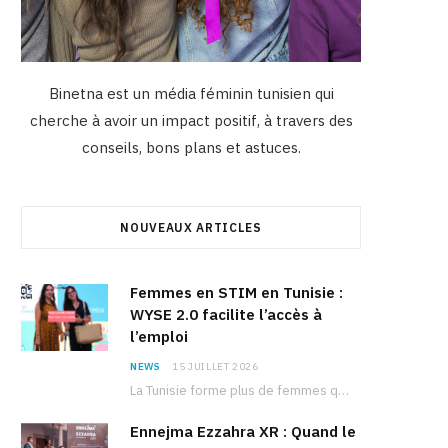
Binetna est un média féminin tunisien qui
cherche à avoir un impact positif, à travers des
conseils, bons plans et astuces.
NOUVEAUX ARTICLES
Femmes en STIM en Tunisie :
WYSE 2.0 facilite l’accès à
l’emploi
NEWS
15 JUILLET 2026
La Tunisie forme plus de femmes que d’hommes dans les filières scientifiques. Pourtant, pour beaucoup…
Ennejma Ezzahra XR : Quand le