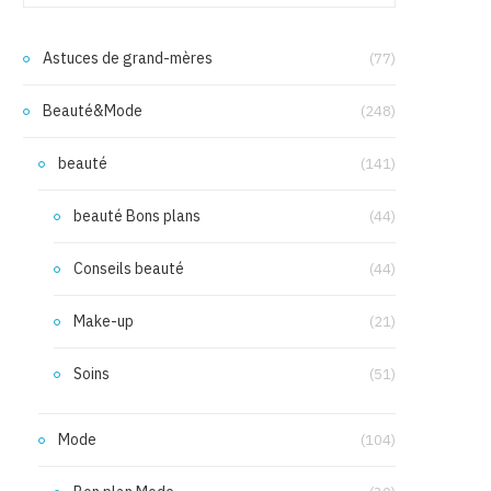
Astuces de grand-mères
(77)
Beauté&Mode
(248)
beauté
(141)
beauté Bons plans
(44)
Conseils beauté
(44)
Make-up
(21)
Soins
(51)
Mode
(104)