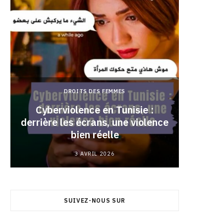
DROITS DES FEMMES
Cyberviolence en Tunisie :
derrière les écrans, une violence
Pourqu
bien réelle
3 AVRIL 2026
SUIVEZ-NOUS SUR