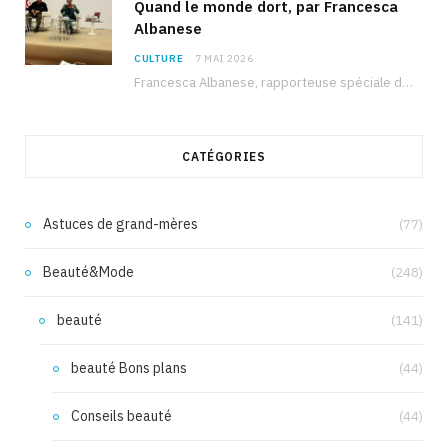
Quand le monde dort, par Francesca
Albanese
CULTURE
7 MAI 2026
Francesca Albanese, rapporteuse spéciale de l’ONU sur les territoires palestiniens occupés, était à Tunis pour…
CATÉGORIES
Astuces de grand-mères
(77)
Beauté&Mode
(248)
beauté
(141)
beauté Bons plans
(44)
Conseils beauté
(44)