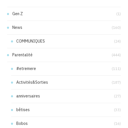
Gen Z
(1)
News
(160)
COMMUNIQUES
(24)
Parentalité
(444)
#etremere
(111)
Activités&Sorties
(187)
anniversaires
(27)
bêtises
(33)
Bobos
(16)