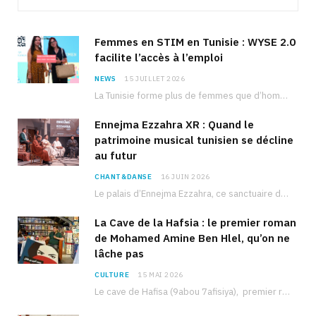
Femmes en STIM en Tunisie : WYSE 2.0
facilite l’accès à l’emploi
NEWS
15 JUILLET 2026
La Tunisie forme plus de femmes que d’hommes dans les filières scientifiques. Pourtant, pour beaucoup…
Ennejma Ezzahra XR : Quand le
patrimoine musical tunisien se décline
au futur
CHANT&DANSE
16 JUIN 2026
Le palais d’Ennejma Ezzahra, ce sanctuaire de la musique tunisienne et méditerranéenne construit par le…
La Cave de la Hafsia : le premier roman
de Mohamed Amine Ben Hlel, qu’on ne
lâche pas
CULTURE
15 MAI 2026
Le cave de Hafisa (9abou 7afisiya), premier roman du journaliste tunisien Mohamed Amine Ben Hlel,…