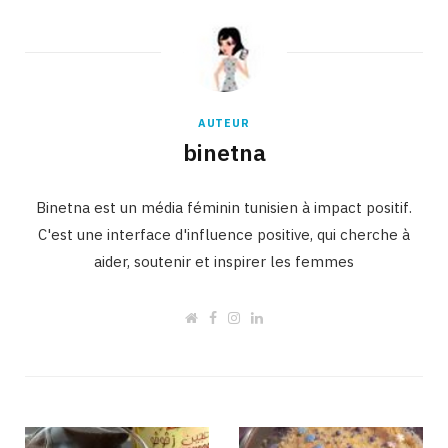
AUTEUR
binetna
Binetna est un média féminin tunisien à impact positif.
C'est une interface d'influence positive, qui cherche à
aider, soutenir et inspirer les femmes
W
F
I
L
e
a
n
i
b
c
s
n
s
e
t
k
i
b
a
e
t
o
g
d
e
o
r
I
k
a
n
m