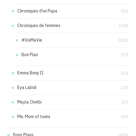
Chroniques d'un Papa
(50)
Chroniques de femmes
(294)
#VisMaVie
(165)
Bon Plan
(17)
Emma Benji II
(22)
Eya Labidi
(23)
Mayla Chelbi
(27)
Me, Mom of twins
(29)
Bons Plans
(476)