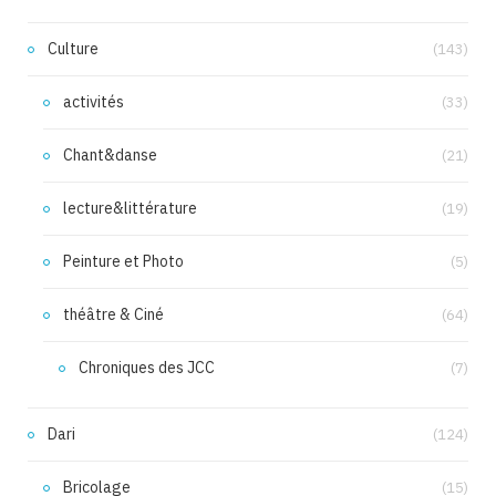
Culture
(143)
activités
(33)
Chant&danse
(21)
lecture&littérature
(19)
Peinture et Photo
(5)
théâtre & Ciné
(64)
Chroniques des JCC
(7)
Dari
(124)
Bricolage
(15)