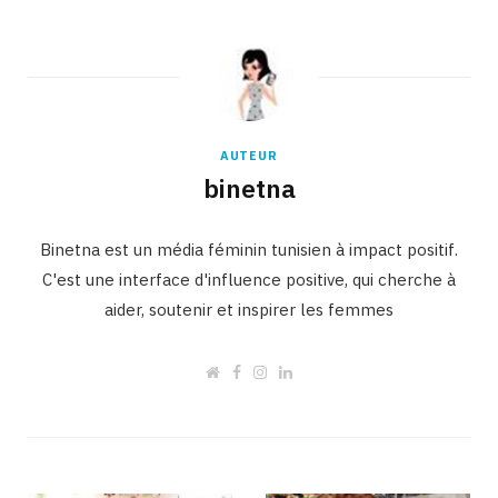
AUTEUR
binetna
Binetna est un média féminin tunisien à impact positif.
C'est une interface d'influence positive, qui cherche à
aider, soutenir et inspirer les femmes
W
F
I
L
e
a
n
i
b
c
s
n
s
e
t
k
i
b
a
e
t
o
g
d
e
o
r
I
k
a
n
m