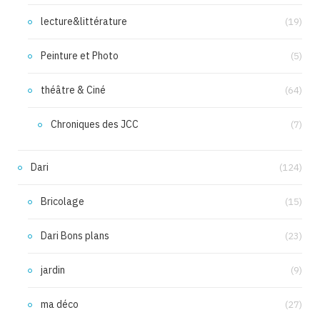
lecture&littérature
(19)
Peinture et Photo
(5)
théâtre & Ciné
(64)
Chroniques des JCC
(7)
Dari
(124)
Bricolage
(15)
Dari Bons plans
(23)
jardin
(9)
ma déco
(27)