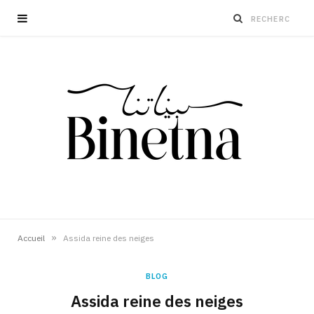
»
Accueil
Assida reine des neiges
BLOG
Assida reine des neiges