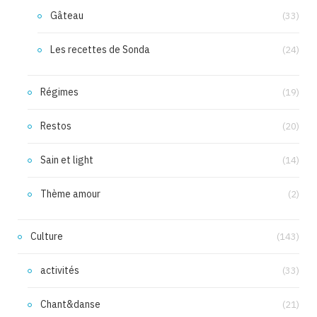
Gâteau
(33)
Les recettes de Sonda
(24)
Régimes
(19)
Restos
(20)
Sain et light
(14)
Thème amour
(2)
Culture
(143)
activités
(33)
Chant&danse
(21)