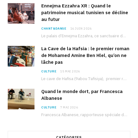
Ennejma Ezzahra XR : Quand le
patrimoine musical tunisien se décline
au futur
CHANT&DANSE
16 JUIN 2026
Le palais d’Ennejma Ezzahra, ce sanctuaire de la musique tunisienne et méditerranéenne construit par le…
La Cave de la Hafsia : le premier roman
de Mohamed Amine Ben Hlel, qu’on ne
lâche pas
CULTURE
15 MAI 2026
Le cave de Hafisa (9abou 7afisiya), premier roman du journaliste tunisien Mohamed Amine Ben Hlel,…
Quand le monde dort, par Francesca
Albanese
CULTURE
7 MAI 2026
Francesca Albanese, rapporteuse spéciale de l’ONU sur les territoires palestiniens occupés, était à Tunis pour…
CATÉGORIES