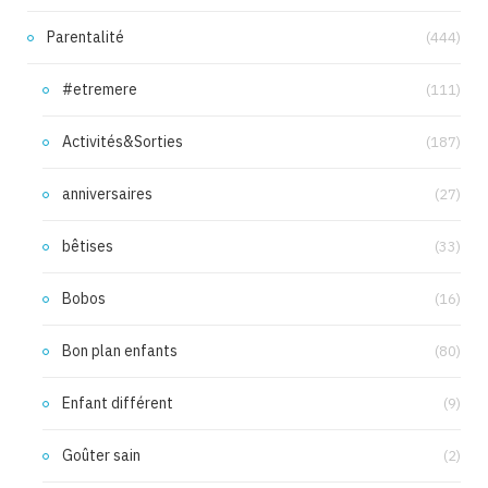
Parentalité
(444)
#etremere
(111)
Activités&Sorties
(187)
anniversaires
(27)
bêtises
(33)
Bobos
(16)
Bon plan enfants
(80)
Enfant différent
(9)
Goûter sain
(2)