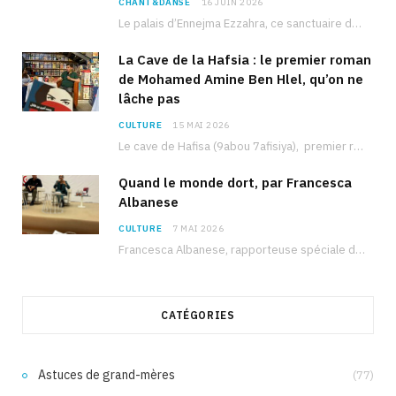
CHANT&DANSE
16 JUIN 2026
Le palais d’Ennejma Ezzahra, ce sanctuaire de la musique tunisienne et méditerranéenne construit par le…
La Cave de la Hafsia : le premier roman
de Mohamed Amine Ben Hlel, qu’on ne
lâche pas
CULTURE
15 MAI 2026
Le cave de Hafisa (9abou 7afisiya), premier roman du journaliste tunisien Mohamed Amine Ben Hlel,…
Quand le monde dort, par Francesca
Albanese
CULTURE
7 MAI 2026
Francesca Albanese, rapporteuse spéciale de l’ONU sur les territoires palestiniens occupés, était à Tunis pour…
CATÉGORIES
Astuces de grand-mères
(77)