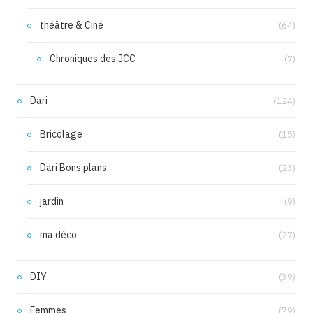
théâtre & Ciné
(64)
Chroniques des JCC
(7)
Dari
(124)
Bricolage
(15)
Dari Bons plans
(23)
jardin
(9)
ma déco
(27)
DIY
(39)
Femmes
(79)