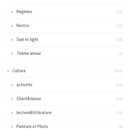
Régimes
(19)
Restos
(20)
Sain et light
(14)
Thème amour
(2)
Culture
(143)
activités
(33)
Chant&danse
(21)
lecture&littérature
(19)
Peinture et Photo
(5)