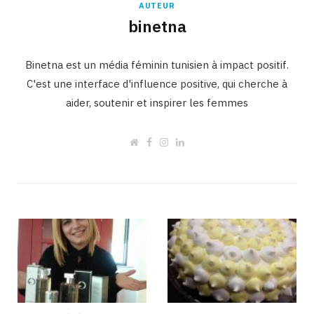
AUTEUR
binetna
Binetna est un média féminin tunisien à impact positif.
C'est une interface d'influence positive, qui cherche à
aider, soutenir et inspirer les femmes
W
F
I
L
e
a
n
i
b
c
s
n
s
e
t
k
i
b
a
e
t
o
g
d
e
o
r
I
k
a
n
m