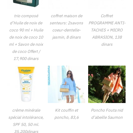
trio composé
coffret maison de
Coffret
d’Huile de noix de
senteurs: 2savons
PROGRAMME ANTI-
coco 90 ml + Huile
coeur-dentelle-
TACHES + MICRO
de noix de coco 10
jasmin, 8 dinars
ABRASION, 138
ml + Savon de noix
dinars
de coco Offert /
17,900 dinars
crème minérale
Kit couffin et
Poncho Fouta nid
spécial intolérance,
poncho, 83,6
d’abeille Saumon
SPF 50, 50 ml.
35,200dinars