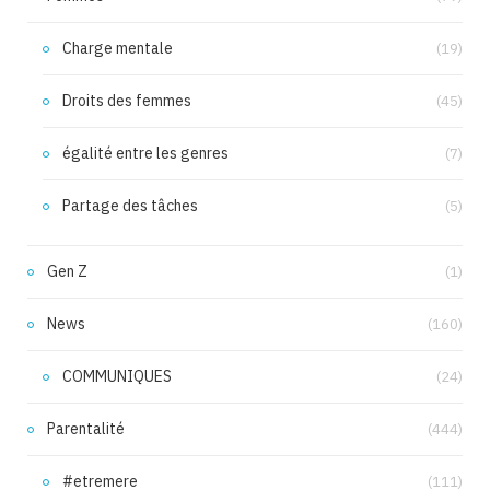
Charge mentale
(19)
Droits des femmes
(45)
égalité entre les genres
(7)
Partage des tâches
(5)
Gen Z
(1)
News
(160)
COMMUNIQUES
(24)
Parentalité
(444)
#etremere
(111)