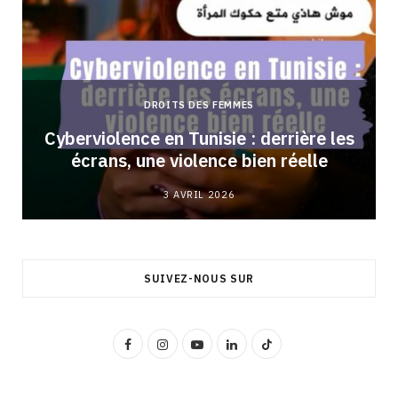
DROITS DES FEMMES
Cyberviolence en Tunisie : derrière les
écrans, une violence bien réelle
3 AVRIL 2026
SUIVEZ-NOUS SUR
F
I
Y
L
T
a
n
o
i
i