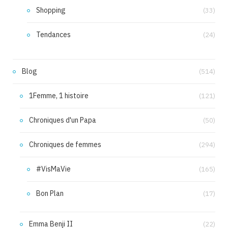
Shopping
(33)
Tendances
(24)
Blog
(514)
1Femme, 1 histoire
(121)
Chroniques d'un Papa
(50)
Chroniques de femmes
(294)
#VisMaVie
(165)
Bon Plan
(17)
Emma Benji II
(22)