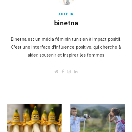
AUTEUR
binetna
Binetna est un média féminin tunisien à impact positif.
C'est une interface d'influence positive, qui cherche à
aider, soutenir et inspirer les femmes
W
F
I
L
e
a
n
i
b
c
s
n
s
e
t
k
i
b
a
e
t
o
g
d
e
o
r
I
k
a
n
m