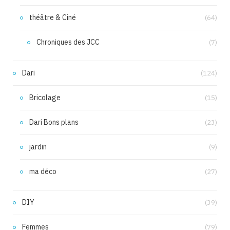
théâtre & Ciné
(64)
Chroniques des JCC
(7)
Dari
(124)
Bricolage
(15)
Dari Bons plans
(23)
jardin
(9)
ma déco
(27)
DIY
(39)
Femmes
(79)