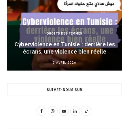
DROITS DES FEMMES
Cyberviolence en Tunisie : derrière les
écrans, une violence bien réelle
3 AVRIL 2026
SUIVEZ-NOUS SUR
F
I
Y
L
T
a
n
o
i
i