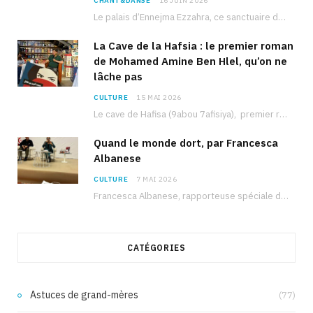
CHANT&DANSE
16 JUIN 2026
Le palais d’Ennejma Ezzahra, ce sanctuaire de la musique tunisienne et méditerranéenne construit par le…
La Cave de la Hafsia : le premier roman
de Mohamed Amine Ben Hlel, qu’on ne
lâche pas
CULTURE
15 MAI 2026
Le cave de Hafisa (9abou 7afisiya), premier roman du journaliste tunisien Mohamed Amine Ben Hlel,…
Quand le monde dort, par Francesca
Albanese
CULTURE
7 MAI 2026
Francesca Albanese, rapporteuse spéciale de l’ONU sur les territoires palestiniens occupés, était à Tunis pour…
CATÉGORIES
Astuces de grand-mères
(77)