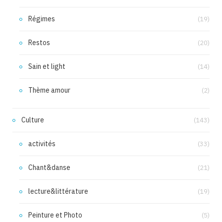
Régimes
(19)
Restos
(20)
Sain et light
(14)
Thème amour
(2)
Culture
(143)
activités
(33)
Chant&danse
(21)
lecture&littérature
(19)
Peinture et Photo
(5)