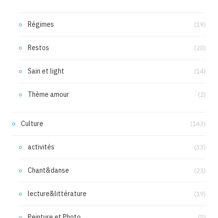
Régimes
(19)
Restos
(20)
Sain et light
(14)
Thème amour
(2)
Culture
(143)
activités
(33)
Chant&danse
(21)
lecture&littérature
(19)
Peinture et Photo
(5)