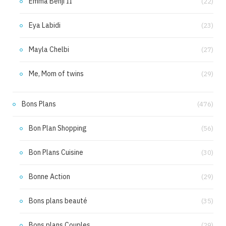
Emma Benji II
(22)
Eya Labidi
(23)
Mayla Chelbi
(27)
Me, Mom of twins
(29)
Bons Plans
(476)
Bon Plan Shopping
(56)
Bon Plans Cuisine
(30)
Bonne Action
(29)
Bons plans beauté
(35)
Bons plans Couples
(29)