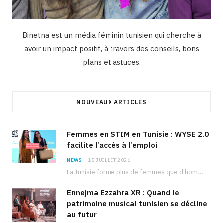
Binetna est un média féminin tunisien qui cherche à
avoir un impact positif, à travers des conseils, bons
plans et astuces.
NOUVEAUX ARTICLES
Femmes en STIM en Tunisie : WYSE 2.0
facilite l’accès à l’emploi
NEWS
15 JUILLET 2026
La Tunisie forme plus de femmes que d’hommes dans les filières scientifiques. Pourtant, pour beaucoup…
Ennejma Ezzahra XR : Quand le
patrimoine musical tunisien se décline
au futur