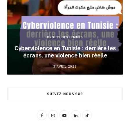
DROITS DES FEMMES
Cyberviolence en Tunisie : derrière les
écrans, une violence bien réelle
3 AVRIL 2026
SUIVEZ-NOUS SUR
F
I
Y
L
T
a
n
o
i
i