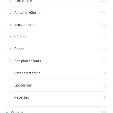
#etremere
(111)
Activités&Sorties
(187)
anniversaires
(27)
bêtises
(33)
Bobos
(16)
Bon plan enfants
(80)
Enfant différent
(9)
Goûter sain
(2)
Recettes
(9)
Ramadan
(88)