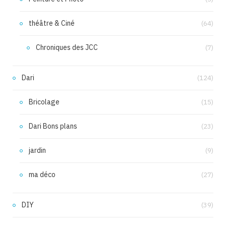
théâtre & Ciné
(64)
Chroniques des JCC
(7)
Dari
(124)
Bricolage
(15)
Dari Bons plans
(23)
jardin
(9)
ma déco
(27)
DIY
(39)