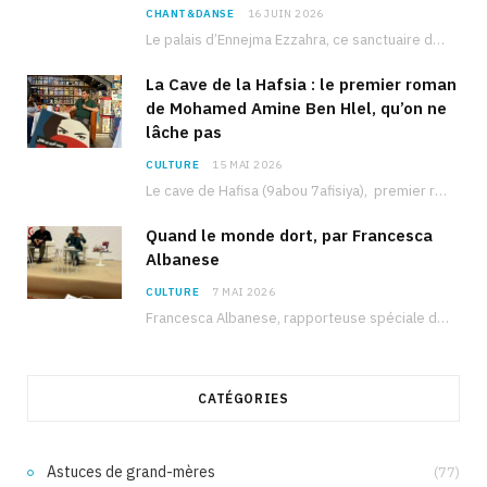
CHANT&DANSE
16 JUIN 2026
Le palais d’Ennejma Ezzahra, ce sanctuaire de la musique tunisienne et méditerranéenne construit par le…
La Cave de la Hafsia : le premier roman
de Mohamed Amine Ben Hlel, qu’on ne
lâche pas
CULTURE
15 MAI 2026
Le cave de Hafisa (9abou 7afisiya), premier roman du journaliste tunisien Mohamed Amine Ben Hlel,…
Quand le monde dort, par Francesca
Albanese
CULTURE
7 MAI 2026
Francesca Albanese, rapporteuse spéciale de l’ONU sur les territoires palestiniens occupés, était à Tunis pour…
CATÉGORIES
Astuces de grand-mères
(77)