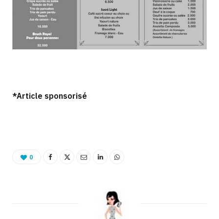
*Article sponsorisé
Binetna est un site féminin collaboratif
0