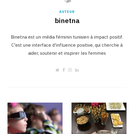
AUTEUR
binetna
Binetna est un média féminin tunisien à impact positif.
C'est une interface d'influence positive, qui cherche à
aider, soutenir et inspirer les femmes
W
F
I
L
e
a
n
i
b
c
s
n
s
e
t
k
i
b
a
e
t
o
g
d
e
o
r
I
k
a
n
m