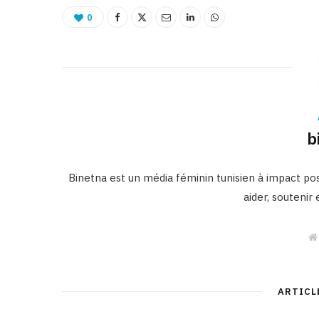
0
b
Binetna est un média féminin tunisien à impact posi
aider, soutenir
ARTICL