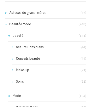
Astuces de grand-mères
(77)
Beauté&Mode
(248)
beauté
(141)
beauté Bons plans
(44)
Conseils beauté
(44)
Make-up
(21)
Soins
(51)
Mode
(104)