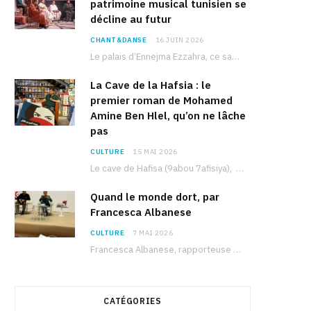
patrimoine musical tunisien se
décline au futur
CHANT&DANSE
16 JUIN 2026
Le palais d’Ennejma Ezzahra, ce sanctuaire de la musique tunisienne et méditerranéenne construit par le…
La Cave de la Hafsia : le
premier roman de Mohamed
Amine Ben Hlel, qu’on ne lâche
pas
CULTURE
15 MAI 2026
Le cave de Hafisa (9abou 7afisiya), premier roman du journaliste tunisien Mohamed Amine Ben Hlel,…
Quand le monde dort, par
Francesca Albanese
CULTURE
7 MAI 2026
Francesca Albanese, rapporteuse spéciale de l’ONU sur les territoires palestiniens occupés, était à Tunis pour…
CATÉGORIES