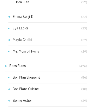
Bon Plan
(17)
Emma Benji II
(22)
Eya Labidi
(23)
Mayla Chelbi
(27)
Me, Mom of twins
(29)
Bons Plans
(476)
Bon Plan Shopping
(56)
Bon Plans Cuisine
(30)
Bonne Action
(29)