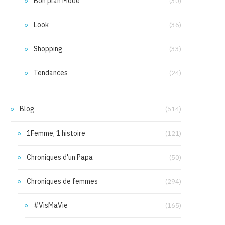
Bon plan Mode
(30)
Look
(36)
Shopping
(33)
Tendances
(24)
Blog
(514)
1Femme, 1 histoire
(121)
Chroniques d'un Papa
(50)
Chroniques de femmes
(294)
#VisMaVie
(165)