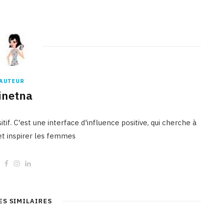
AUTEUR
inetna
tif. C'est une interface d'influence positive, qui cherche à
 et inspirer les femmes
W
F
I
L
e
a
n
i
b
c
s
n
s
e
t
k
i
b
a
e
t
o
g
d
ES SIMILAIRES
e
o
r
I
k
a
n
m