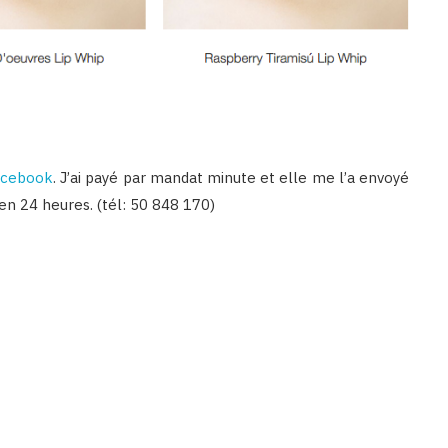
acebook
. J’ai payé par mandat minute et elle me l’a envoyé
u en 24 heures. (tél: 50 848 170)
Binetna est un site féminin tunisien collaboratif