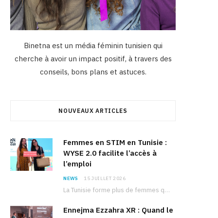
Binetna est un média féminin tunisien qui
cherche à avoir un impact positif, à travers des
conseils, bons plans et astuces.
NOUVEAUX ARTICLES
Femmes en STIM en Tunisie :
WYSE 2.0 facilite l’accès à
l’emploi
NEWS
15 JUILLET 2026
La Tunisie forme plus de femmes que d’hommes dans les filières scientifiques. Pourtant, pour beaucoup…
Ennejma Ezzahra XR : Quand le