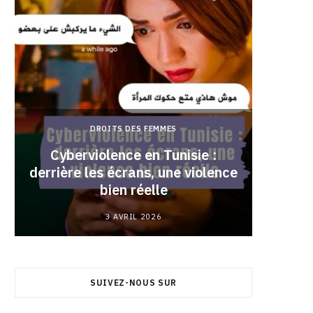
DROITS DES FEMMES
Cyberviolence en Tunisie :
derrière les écrans, une violence
Pourqu
bien réelle
3 AVRIL 2026
SUIVEZ-NOUS SUR