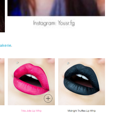
akerie
.