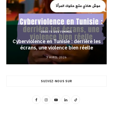
DROITS DES FEMMES
Cyberviolence en Tunisie : derrière les
écrans, une violence bien réelle
3 AVRIL 2026
SUIVEZ-NOUS SUR
F
I
Y
L
T
a
n
o
i
i