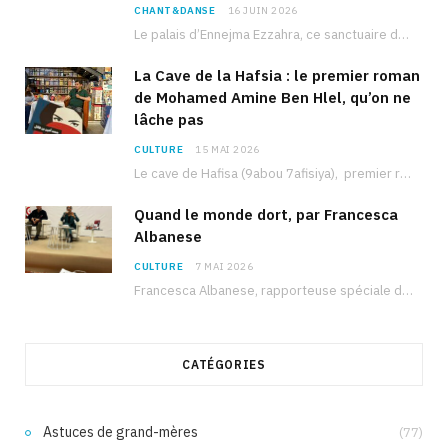
CHANT&DANSE
16 JUIN 2026
Le palais d’Ennejma Ezzahra, ce sanctuaire de la musique tunisienne et méditerranéenne construit par le…
La Cave de la Hafsia : le premier roman
de Mohamed Amine Ben Hlel, qu’on ne
lâche pas
CULTURE
15 MAI 2026
Le cave de Hafisa (9abou 7afisiya), premier roman du journaliste tunisien Mohamed Amine Ben Hlel,…
Quand le monde dort, par Francesca
Albanese
CULTURE
7 MAI 2026
Francesca Albanese, rapporteuse spéciale de l’ONU sur les territoires palestiniens occupés, était à Tunis pour…
CATÉGORIES
Astuces de grand-mères
(77)