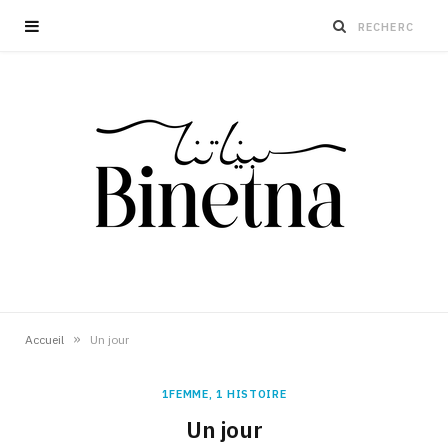
»
Accueil
Un jour
1FEMME, 1 HISTOIRE
Un jour