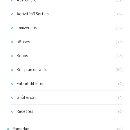
(111)
Activités&Sorties
(187)
anniversaires
(27)
bêtises
(33)
Bobos
(16)
Bon plan enfants
(80)
Enfant différent
(9)
Goûter sain
(2)
Recettes
(9)
Ramadan
(88)