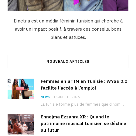
Binetna est un média féminin tunisien qui cherche à
avoir un impact positif, à travers des conseils, bons
plans et astuces.
NOUVEAUX ARTICLES
Femmes en STIM en Tunisie : WYSE 2.0
facilite l’accès à l’emploi
NEWS
15 JUILLET 2026
La Tunisie forme plus de femmes que d’hommes dans les filières scientifiques. Pourtant, pour beaucoup…
Ennejma Ezzahra XR : Quand le
patrimoine musical tunisien se décline
au futur