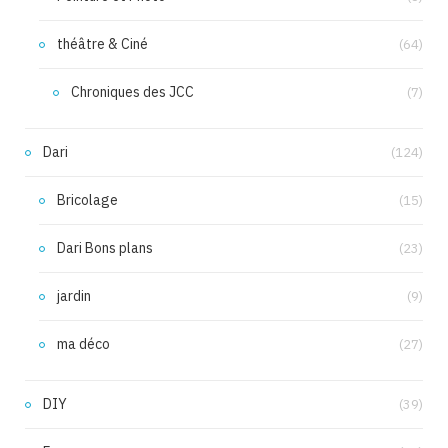
théâtre & Ciné
(64)
Chroniques des JCC
(7)
Dari
(124)
Bricolage
(15)
Dari Bons plans
(23)
jardin
(9)
ma déco
(27)
DIY
(39)