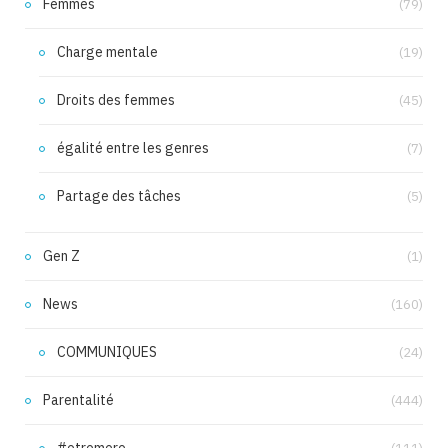
Femmes
(79)
Charge mentale
(19)
Droits des femmes
(45)
égalité entre les genres
(7)
Partage des tâches
(5)
Gen Z
(1)
News
(160)
COMMUNIQUES
(24)
Parentalité
(444)
#etremere