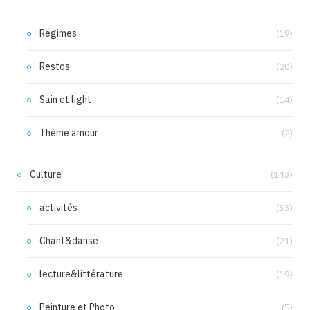
Régimes
(19)
Restos
(20)
Sain et light
(14)
Thème amour
(2)
Culture
(143)
activités
(33)
Chant&danse
(21)
lecture&littérature
(19)
Peinture et Photo
(5)