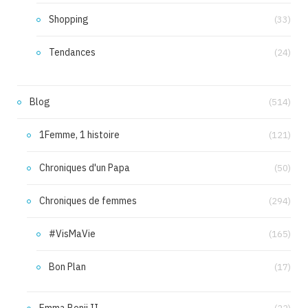
Shopping
(33)
Tendances
(24)
Blog
(514)
1Femme, 1 histoire
(121)
Chroniques d'un Papa
(50)
Chroniques de femmes
(294)
#VisMaVie
(165)
Bon Plan
(17)
Emma Benji II