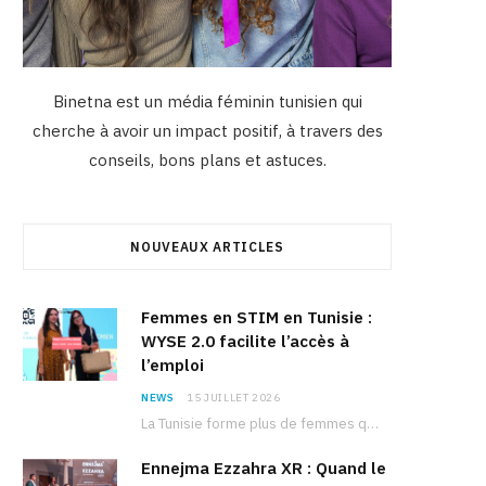
Binetna est un média féminin tunisien qui
cherche à avoir un impact positif, à travers des
conseils, bons plans et astuces.
NOUVEAUX ARTICLES
Femmes en STIM en Tunisie :
WYSE 2.0 facilite l’accès à
l’emploi
NEWS
15 JUILLET 2026
La Tunisie forme plus de femmes que d’hommes dans les filières scientifiques. Pourtant, pour beaucoup…
Ennejma Ezzahra XR : Quand le