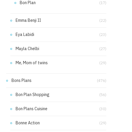
Bon Plan
(17)
Emma Benji II
(22)
Eya Labidi
(23)
Mayla Chelbi
(27)
Me, Mom of twins
(29)
Bons Plans
(476)
Bon Plan Shopping
(56)
Bon Plans Cuisine
(30)
Bonne Action
(29)