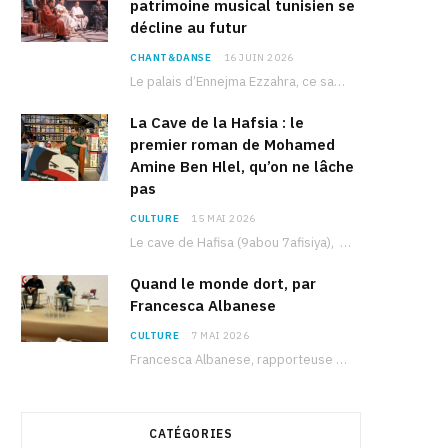
patrimoine musical tunisien se
décline au futur
CHANT&DANSE
16 JUIN 2026
Le palais d’Ennejma Ezzahra, ce sanctuaire de la musique tunisienne et méditerranéenne construit par le…
La Cave de la Hafsia : le
premier roman de Mohamed
Amine Ben Hlel, qu’on ne lâche
pas
CULTURE
15 MAI 2026
Le cave de Hafisa (9abou 7afisiya), premier roman du journaliste tunisien Mohamed Amine Ben Hlel,…
Quand le monde dort, par
Francesca Albanese
CULTURE
7 MAI 2026
Francesca Albanese, rapporteuse spéciale de l’ONU sur les territoires palestiniens occupés, était à Tunis pour…
CATÉGORIES