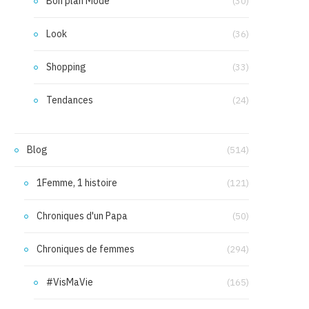
Bon plan Mode
(30)
Look
(36)
Shopping
(33)
Tendances
(24)
Blog
(514)
1Femme, 1 histoire
(121)
Chroniques d'un Papa
(50)
Chroniques de femmes
(294)
#VisMaVie
(165)