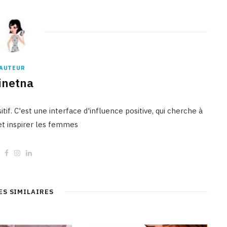
AUTEUR
inetna
tif. C'est une interface d'influence positive, qui cherche à
 et inspirer les femmes
W
F
I
L
e
a
n
i
b
c
s
n
s
e
t
k
i
b
a
e
t
o
g
d
ES SIMILAIRES
e
o
r
I
k
a
n
m