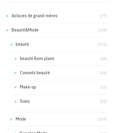
Astuces de grand-mères
(77)
Beauté&Mode
(248)
beauté
(141)
beauté Bons plans
(44)
Conseils beauté
(44)
Make-up
(21)
Soins
(51)
Mode
(104)