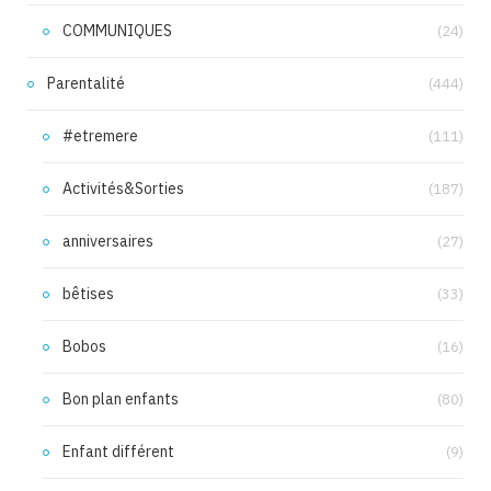
COMMUNIQUES
(24)
Parentalité
(444)
#etremere
(111)
Activités&Sorties
(187)
anniversaires
(27)
bêtises
(33)
Bobos
(16)
Bon plan enfants
(80)
Enfant différent
(9)