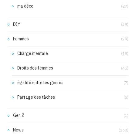
ma déco
(27)
DIY
(39)
Femmes
(79)
Charge mentale
(19)
Droits des femmes
(45)
égalité entre les genres
(7)
Partage des tâches
(5)
Gen Z
(1)
News
(160)