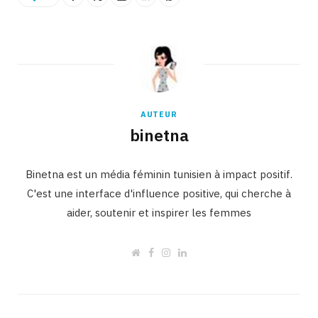
AUTEUR
binetna
Binetna est un média féminin tunisien à impact positif.
C'est une interface d'influence positive, qui cherche à
aider, soutenir et inspirer les femmes
W
F
I
L
e
a
n
i
b
c
s
n
s
e
t
k
i
b
a
e
t
o
g
d
e
o
r
I