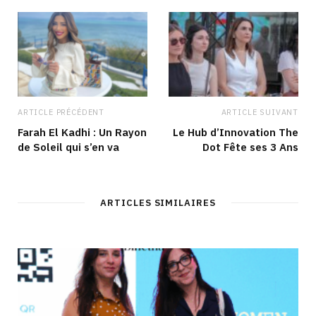
k
a
n
m
ARTICLE PRÉCÉDENT
ARTICLE SUIVANT
Farah El Kadhi : Un Rayon
Le Hub d’Innovation The
de Soleil qui s’en va
Dot Fête ses 3 Ans
ARTICLES SIMILAIRES