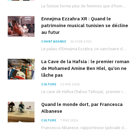
La Tunisie forme plus de femmes que d’hommes dans les filières scientifiques. Pourtant, pour beaucoup…
Ennejma Ezzahra XR : Quand le
patrimoine musical tunisien se décline
au futur
CHANT&DANSE
16 JUIN 2026
Le palais d’Ennejma Ezzahra, ce sanctuaire de la musique tunisienne et méditerranéenne construit par le…
La Cave de la Hafsia : le premier roman
de Mohamed Amine Ben Hlel, qu’on ne
lâche pas
CULTURE
15 MAI 2026
Le cave de Hafisa (9abou 7afisiya), premier roman du journaliste tunisien Mohamed Amine Ben Hlel,…
Quand le monde dort, par Francesca
Albanese
CULTURE
7 MAI 2026
Francesca Albanese, rapporteuse spéciale de l’ONU sur les territoires palestiniens occupés, était à Tunis pour…