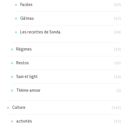
Faciles
(59)
Gâteau
(33)
Les recettes de Sonda
(24)
Régimes
(19)
Restos
(20)
Sain et light
(14)
Thème amour
(2)
Culture
(143)
activités
(33)