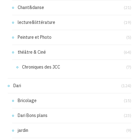
Chant&danse
(21)
lecture&littérature
(19)
Peinture et Photo
(5)
théâtre & Ciné
(64)
Chroniques des JCC
(7)
Dari
(124)
Bricolage
(15)
Dari Bons plans
(23)
jardin
(9)