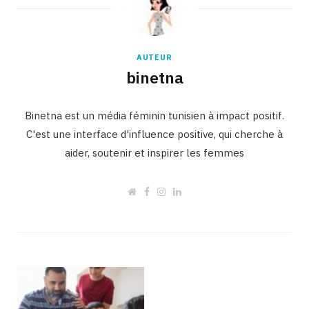
AUTEUR
binetna
Binetna est un média féminin tunisien à impact positif.
C'est une interface d'influence positive, qui cherche à
aider, soutenir et inspirer les femmes
W
F
I
L
e
a
n
i
b
c
s
n
s
e
t
k
i
b
a
e
t
o
g
d
e
o
r
I
k
a
n
m