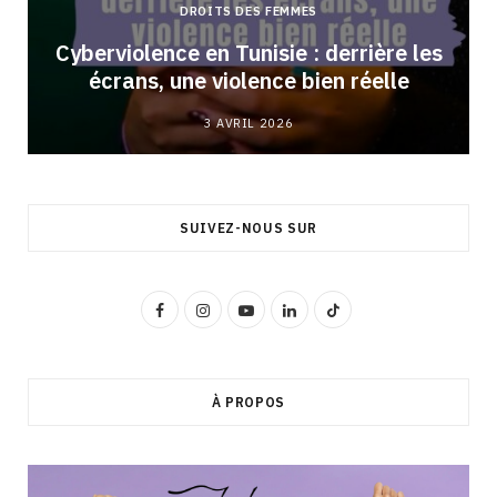
DROITS DES FEMMES
Cyberviolence en Tunisie : derrière les
écrans, une violence bien réelle
3 AVRIL 2026
SUIVEZ-NOUS SUR
F
I
Y
L
T
a
n
o
i
i
c
s
u
n
k
À PROPOS
e
t
T
k
T
b
a
u
e
o