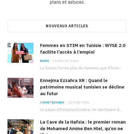
plans et astuces.
NOUVEAUX ARTICLES
Femmes en STIM en Tunisie : WYSE 2.0
facilite l’accès à l’emploi
NEWS
15 JUILLET 2026
La Tunisie forme plus de femmes que d’hommes dans les filières scientifiques. Pourtant, pour beaucoup…
Ennejma Ezzahra XR : Quand le
patrimoine musical tunisien se décline
au futur
CHANT&DANSE
16 JUIN 2026
Le palais d’Ennejma Ezzahra, ce sanctuaire de la musique tunisienne et méditerranéenne construit par le…
La Cave de la Hafsia : le premier roman
de Mohamed Amine Ben Hlel, qu’on ne