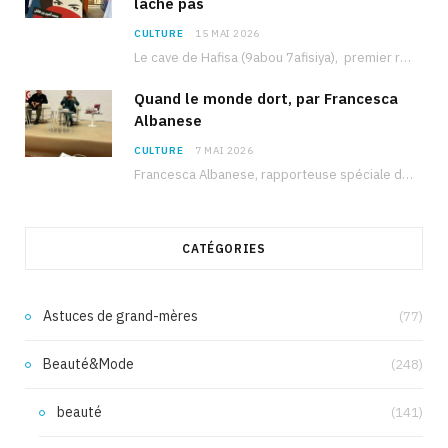
lâche pas
CULTURE
15 MAI 2026
Le cave de Hafisa (9abou 7afisiya), premier roman du journaliste tunisien Mohamed Amine Ben Hlel,…
Quand le monde dort, par Francesca
Albanese
CULTURE
7 MAI 2026
Francesca Albanese, rapporteuse spéciale de l’ONU sur les territoires palestiniens occupés, était à Tunis pour…
CATÉGORIES
Astuces de grand-mères
(77)
Beauté&Mode
(248)
beauté
(141)