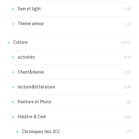
Sain et light
(14)
Thème amour
(2)
Culture
(143)
activités
(33)
Chant&danse
(21)
lecture&littérature
(19)
Peinture et Photo
(5)
théâtre & Ciné
(64)
Chroniques des JCC
(7)