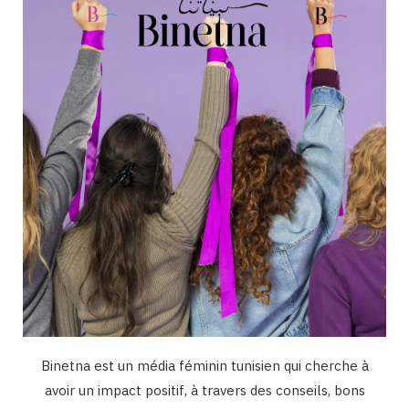
o
g
b
d
k
o
r
e
I
k
a
n
m
Binetna est un média féminin tunisien qui cherche à
avoir un impact positif, à travers des conseils, bons