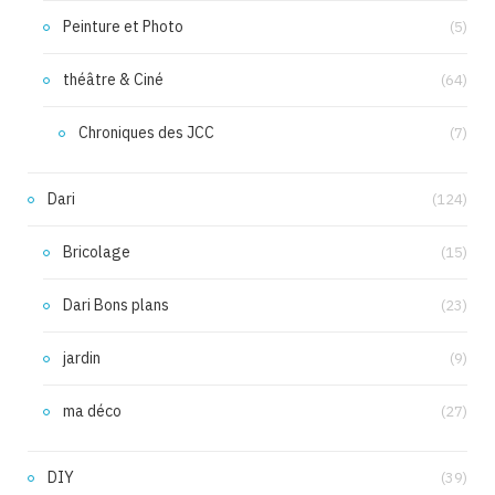
Peinture et Photo
(5)
théâtre & Ciné
(64)
Chroniques des JCC
(7)
Dari
(124)
Bricolage
(15)
Dari Bons plans
(23)
jardin
(9)
ma déco
(27)
DIY
(39)