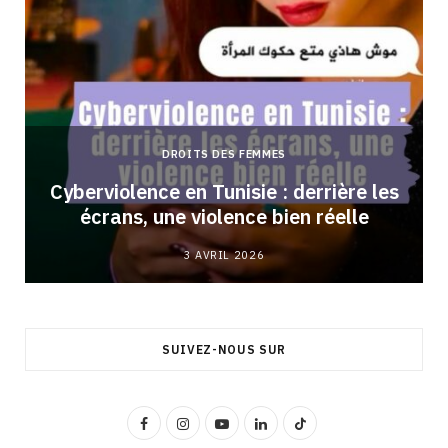
DROITS DES FEMMES
Cyberviolence en Tunisie : derrière les
écrans, une violence bien réelle
3 AVRIL 2026
SUIVEZ-NOUS SUR
F
I
Y
L
T