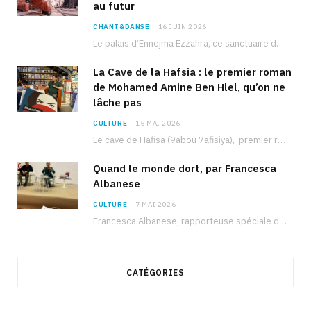
au futur
CHANT&DANSE
16 JUIN 2026
Le palais d’Ennejma Ezzahra, ce sanctuaire de la musique tunisienne et méditerranéenne construit par le…
La Cave de la Hafsia : le premier roman
de Mohamed Amine Ben Hlel, qu’on ne
lâche pas
CULTURE
15 MAI 2026
Le cave de Hafisa (9abou 7afisiya), premier roman du journaliste tunisien Mohamed Amine Ben Hlel,…
Quand le monde dort, par Francesca
Albanese
CULTURE
7 MAI 2026
Francesca Albanese, rapporteuse spéciale de l’ONU sur les territoires palestiniens occupés, était à Tunis pour…
CATÉGORIES