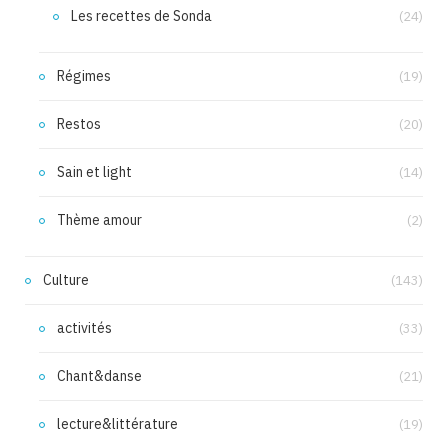
Les recettes de Sonda
(24)
Régimes
(19)
Restos
(20)
Sain et light
(14)
Thème amour
(2)
Culture
(143)
activités
(33)
Chant&danse
(21)
lecture&littérature
(19)