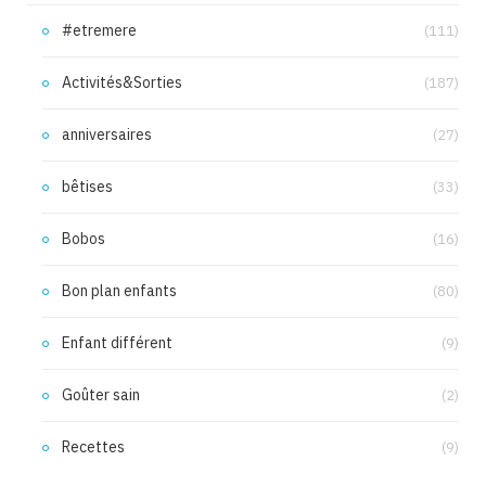
#etremere
(111)
Activités&Sorties
(187)
anniversaires
(27)
bêtises
(33)
Bobos
(16)
Bon plan enfants
(80)
Enfant différent
(9)
Goûter sain
(2)
Recettes
(9)