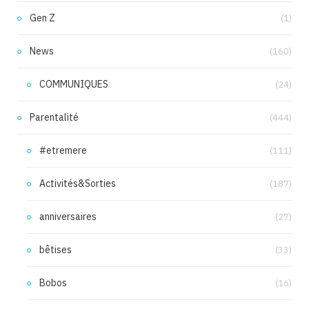
Gen Z
(1)
News
(160)
COMMUNIQUES
(24)
Parentalité
(444)
#etremere
(111)
Activités&Sorties
(187)
anniversaires
(27)
bêtises
(33)
Bobos
(16)