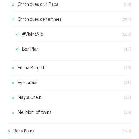
Chroniques d'un Papa
(50)
Chroniques de femmes
(294)
#VisMaVie
(165)
Bon Plan
(17)
Emma Benji II
(22)
Eya Labidi
(23)
Mayla Chelbi
(27)
Me, Mom of twins
(29)
Bons Plans
(476)