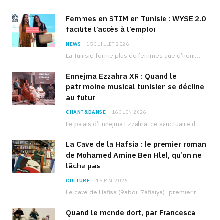
Femmes en STIM en Tunisie : WYSE 2.0
facilite l’accès à l’emploi
NEWS
15 JUILLET 2026
La Tunisie forme plus de femmes que d’hommes dans les filières scientifiques. Pourtant, pour beaucoup…
Ennejma Ezzahra XR : Quand le
patrimoine musical tunisien se décline
au futur
CHANT&DANSE
16 JUIN 2026
Le palais d’Ennejma Ezzahra, ce sanctuaire de la musique tunisienne et méditerranéenne construit par le…
La Cave de la Hafsia : le premier roman
de Mohamed Amine Ben Hlel, qu’on ne
lâche pas
CULTURE
15 MAI 2026
Le cave de Hafisa (9abou 7afisiya), premier roman du journaliste tunisien Mohamed Amine Ben Hlel,…
Quand le monde dort, par Francesca