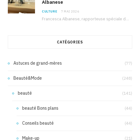
Albanese
CULTURE
7 MAI 2026
Francesca Albanese, rapporteuse spéciale de l’ONU sur les territoires palestiniens occupés, était à Tunis pour…
CATÉGORIES
Astuces de grand-mères
(77)
Beauté&Mode
(248)
beauté
(141)
beauté Bons plans
(44)
Conseils beauté
(44)
Make-up
(21)