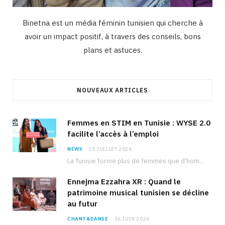
Binetna est un média féminin tunisien qui cherche à
avoir un impact positif, à travers des conseils, bons
plans et astuces.
NOUVEAUX ARTICLES
Femmes en STIM en Tunisie : WYSE 2.0
facilite l’accès à l’emploi
NEWS
15 JUILLET 2026
La Tunisie forme plus de femmes que d’hommes dans les filières scientifiques. Pourtant, pour beaucoup…
Ennejma Ezzahra XR : Quand le
patrimoine musical tunisien se décline
au futur
CHANT&DANSE
16 JUIN 2026