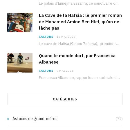
Le palais d’Ennejma Ezzahra, ce sanctuaire de la musique tunisienne et méditerranéenne construit par le…
La Cave de la Hafsia : le premier roman
de Mohamed Amine Ben Hlel, qu’on ne
lâche pas
CULTURE
15 MAI 2026
Le cave de Hafisa (9abou 7afisiya), premier roman du journaliste tunisien Mohamed Amine Ben Hlel,…
Quand le monde dort, par Francesca
Albanese
CULTURE
7 MAI 2026
Francesca Albanese, rapporteuse spéciale de l’ONU sur les territoires palestiniens occupés, était à Tunis pour…
CATÉGORIES
Astuces de grand-mères
(77)