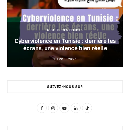
DROITS DES FEMMES
Cyberviolence en Tunisie : derrière les
écrans, une violence bien réelle
3 AVRIL 2026
SUIVEZ-NOUS SUR
F
I
Y
L
T
a
n
o
i
i
c
s
u
n
k