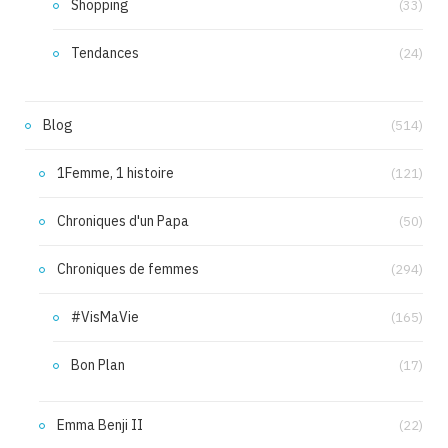
Shopping
(33)
Tendances
(24)
Blog
(514)
1Femme, 1 histoire
(121)
Chroniques d'un Papa
(50)
Chroniques de femmes
(294)
#VisMaVie
(165)
Bon Plan
(17)
Emma Benji II
(22)