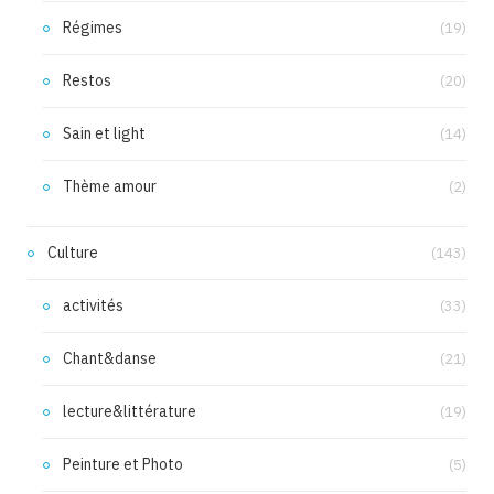
Régimes
(19)
Restos
(20)
Sain et light
(14)
Thème amour
(2)
Culture
(143)
activités
(33)
Chant&danse
(21)
lecture&littérature
(19)
Peinture et Photo
(5)