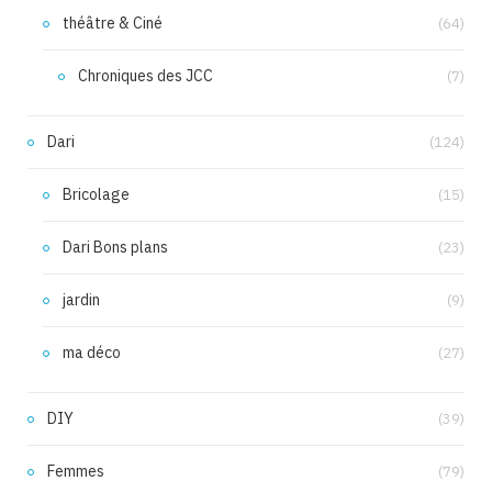
théâtre & Ciné
(64)
Chroniques des JCC
(7)
Dari
(124)
Bricolage
(15)
Dari Bons plans
(23)
jardin
(9)
ma déco
(27)
DIY
(39)
Femmes
(79)