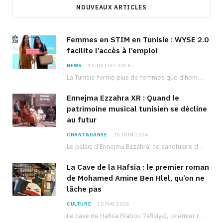
NOUVEAUX ARTICLES
Femmes en STIM en Tunisie : WYSE 2.0
facilite l’accès à l’emploi
NEWS
15 JUILLET 2026
La Tunisie forme plus de femmes que d’hommes dans les filières scientifiques. Pourtant, pour beaucoup…
Ennejma Ezzahra XR : Quand le
patrimoine musical tunisien se décline
au futur
CHANT&DANSE
16 JUIN 2026
Le palais d’Ennejma Ezzahra, ce sanctuaire de la musique tunisienne et méditerranéenne construit par le…
La Cave de la Hafsia : le premier roman
de Mohamed Amine Ben Hlel, qu’on ne
lâche pas
CULTURE
15 MAI 2026
Le cave de Hafisa (9abou 7afisiya), premier roman du journaliste tunisien Mohamed Amine Ben Hlel,…