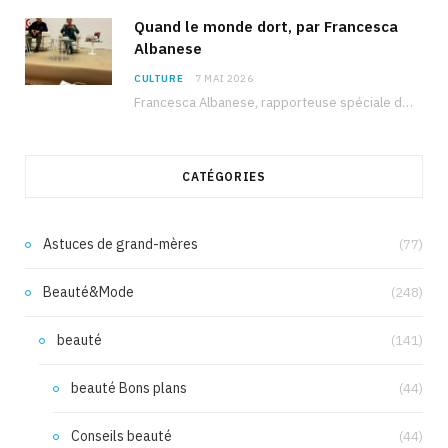
Quand le monde dort, par Francesca
Albanese
CULTURE
7 MAI 2026
Francesca Albanese, rapporteuse spéciale de l’ONU sur les territoires palestiniens occupés, était à Tunis pour…
CATÉGORIES
Astuces de grand-mères
(77)
Beauté&Mode
(248)
beauté
(141)
beauté Bons plans
(44)
Conseils beauté
(44)