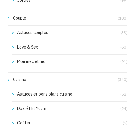
Sorties
(99)
Couple
(188)
Astuces couples
(33)
Love & Sex
(60)
Mon mec et moi
(91)
Cuisine
(340)
Astuces et bons plans cuisine
(52)
Dbarét El Youm
(24)
Goûter
(5)