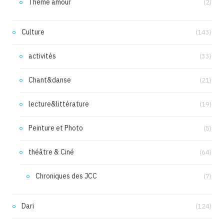
Thème amour
(2)
Culture
(143)
activités
(33)
Chant&danse
(21)
lecture&littérature
(19)
Peinture et Photo
(5)
théâtre & Ciné
(64)
Chroniques des JCC
(7)
Dari
(124)