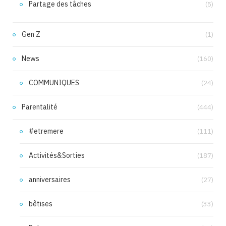
Partage des tâches
(5)
Gen Z
(1)
News
(160)
COMMUNIQUES
(24)
Parentalité
(444)
#etremere
(111)
Activités&Sorties
(187)
anniversaires
(27)
bêtises
(33)