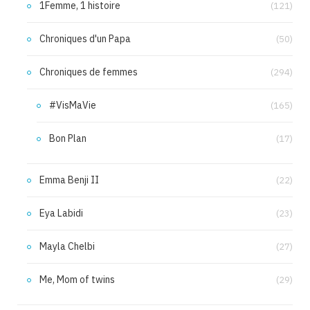
1Femme, 1 histoire
(121)
Chroniques d'un Papa
(50)
Chroniques de femmes
(294)
#VisMaVie
(165)
Bon Plan
(17)
Emma Benji II
(22)
Eya Labidi
(23)
Mayla Chelbi
(27)
Me, Mom of twins
(29)