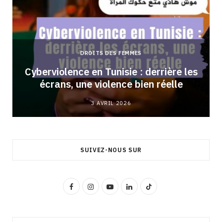
DROITS DES FEMMES
Cyberviolence en Tunisie : derrière les
écrans, une violence bien réelle
3 AVRIL 2026
SUIVEZ-NOUS SUR
F
I
Y
L
T
a
n
o
i
i
c
s
u
n
k