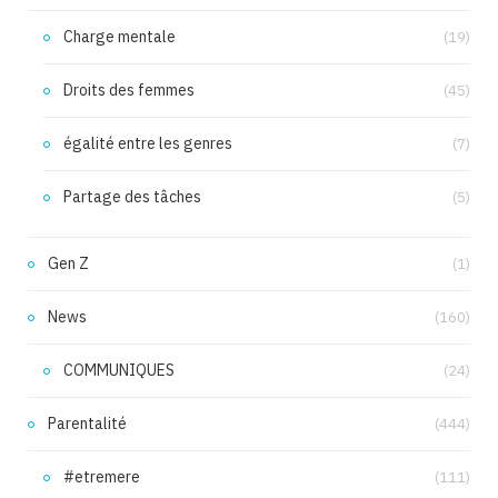
Charge mentale
(19)
Droits des femmes
(45)
égalité entre les genres
(7)
Partage des tâches
(5)
Gen Z
(1)
News
(160)
COMMUNIQUES
(24)
Parentalité
(444)
#etremere
(111)