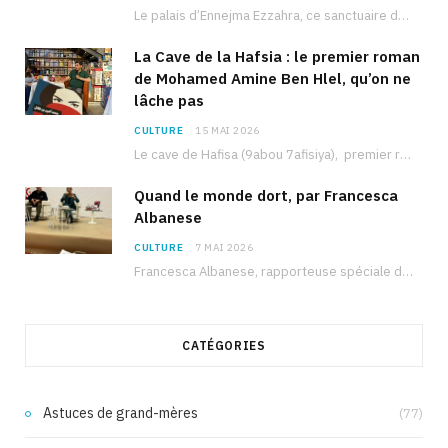
Le palais d’Ennejma Ezzahra, ce sanctuaire de la musique tunisienne et méditerranéenne construit par le…
La Cave de la Hafsia : le premier roman
de Mohamed Amine Ben Hlel, qu’on ne
lâche pas
CULTURE
15 MAI 2026
Le cave de Hafisa (9abou 7afisiya), premier roman du journaliste tunisien Mohamed Amine Ben Hlel,…
Quand le monde dort, par Francesca
Albanese
CULTURE
7 MAI 2026
Francesca Albanese, rapporteuse spéciale de l’ONU sur les territoires palestiniens occupés, était à Tunis pour…
CATÉGORIES
Astuces de grand-mères
(77)