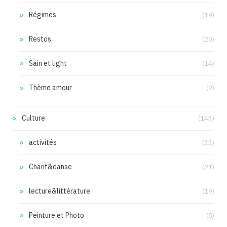
Régimes
(19)
Restos
(20)
Sain et light
(14)
Thème amour
(2)
Culture
(143)
activités
(33)
Chant&danse
(21)
lecture&littérature
(19)
Peinture et Photo
(5)