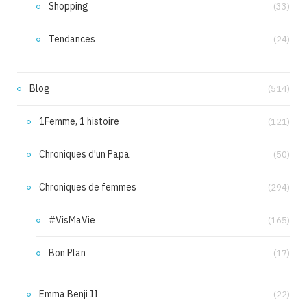
Shopping
(33)
Tendances
(24)
Blog
(514)
1Femme, 1 histoire
(121)
Chroniques d'un Papa
(50)
Chroniques de femmes
(294)
#VisMaVie
(165)
Bon Plan
(17)
Emma Benji II
(22)