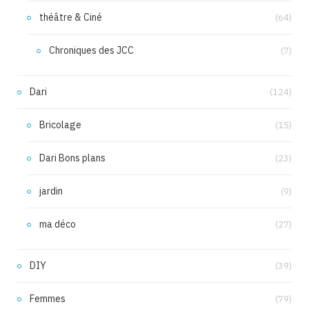
théâtre & Ciné
(64)
Chroniques des JCC
(7)
Dari
(124)
Bricolage
(15)
Dari Bons plans
(23)
jardin
(9)
ma déco
(27)
DIY
(39)
Femmes
(79)