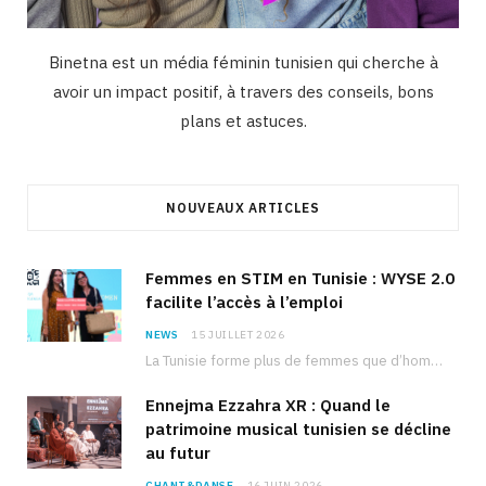
Binetna est un média féminin tunisien qui cherche à
avoir un impact positif, à travers des conseils, bons
plans et astuces.
NOUVEAUX ARTICLES
Femmes en STIM en Tunisie : WYSE 2.0
facilite l’accès à l’emploi
NEWS
15 JUILLET 2026
La Tunisie forme plus de femmes que d’hommes dans les filières scientifiques. Pourtant, pour beaucoup…
Ennejma Ezzahra XR : Quand le
patrimoine musical tunisien se décline
au futur
CHANT&DANSE
16 JUIN 2026