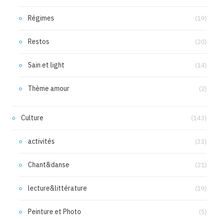
Régimes
(19)
Restos
(20)
Sain et light
(14)
Thème amour
(2)
Culture
(143)
activités
(33)
Chant&danse
(21)
lecture&littérature
(19)
Peinture et Photo
(5)