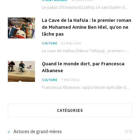
Le palais d’Ennejma Ezzahra, ce sanctuaire de la musique tunisienne et méditerranéenne construit par le…
La Cave de la Hafsia : le premier roman
de Mohamed Amine Ben Hlel, qu’on ne
lâche pas
CULTURE
15 MAI 2026
Le cave de Hafisa (9abou 7afisiya), premier roman du journaliste tunisien Mohamed Amine Ben Hlel,…
Quand le monde dort, par Francesca
Albanese
CULTURE
7 MAI 2026
Francesca Albanese, rapporteuse spéciale de l’ONU sur les territoires palestiniens occupés, était à Tunis pour…
CATÉGORIES
Astuces de grand-mères
(77)