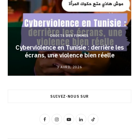
DROITS DES FEMMES
Cyberviolence en Tunisie : derrière les
écrans, une violence bien réelle
3 AVRIL 2026
SUIVEZ-NOUS SUR
F
I
Y
L
T
a
n
o
i
i