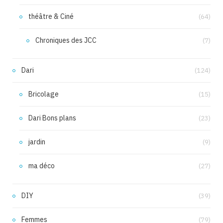
théâtre & Ciné
(64)
Chroniques des JCC
(7)
Dari
(124)
Bricolage
(15)
Dari Bons plans
(23)
jardin
(9)
ma déco
(27)
DIY
(39)
Femmes
(79)