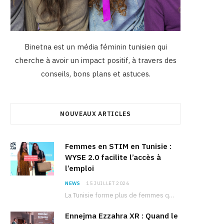
Binetna est un média féminin tunisien qui
cherche à avoir un impact positif, à travers des
conseils, bons plans et astuces.
NOUVEAUX ARTICLES
Femmes en STIM en Tunisie :
WYSE 2.0 facilite l’accès à
l’emploi
NEWS
15 JUILLET 2026
La Tunisie forme plus de femmes que d’hommes dans les filières scientifiques. Pourtant, pour beaucoup…
Ennejma Ezzahra XR : Quand le