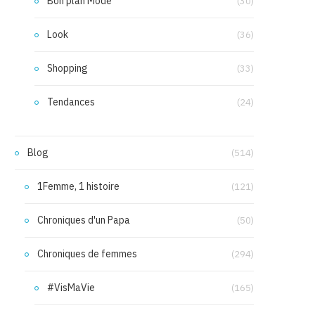
Bon plan Mode
(30)
Look
(36)
Shopping
(33)
Tendances
(24)
Blog
(514)
1Femme, 1 histoire
(121)
Chroniques d'un Papa
(50)
Chroniques de femmes
(294)
#VisMaVie
(165)