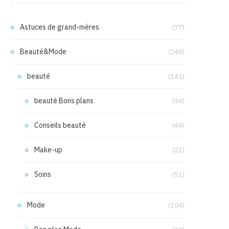
Astuces de grand-mères
(77)
Beauté&Mode
(248)
beauté
(141)
beauté Bons plans
(44)
Conseils beauté
(44)
Make-up
(21)
Soins
(51)
Mode
(104)