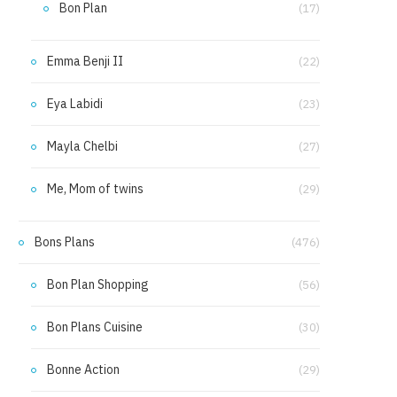
Bon Plan
(17)
Emma Benji II
(22)
Eya Labidi
(23)
Mayla Chelbi
(27)
Me, Mom of twins
(29)
Bons Plans
(476)
Bon Plan Shopping
(56)
Bon Plans Cuisine
(30)
Bonne Action
(29)