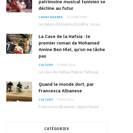
patrimoine musical tunisien se
décline au futur
CHANT&DANSE
16 JUIN 2026
Le palais d’Ennejma Ezzahra, ce sanctuaire de la musique tunisienne et méditerranéenne construit par le…
La Cave de la Hafsia : le
premier roman de Mohamed
Amine Ben Hlel, qu’on ne lâche
pas
CULTURE
15 MAI 2026
Le cave de Hafisa (9abou 7afisiya), premier roman du journaliste tunisien Mohamed Amine Ben Hlel,…
Quand le monde dort, par
Francesca Albanese
CULTURE
7 MAI 2026
Francesca Albanese, rapporteuse spéciale de l’ONU sur les territoires palestiniens occupés, était à Tunis pour…
CATÉGORIES