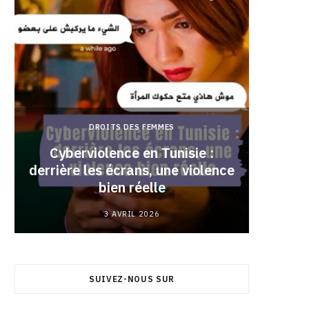
DROITS DES FEMMES
Cyberviolence en Tunisie :
derrière les écrans, une violence
Pourqu
bien réelle
3 AVRIL 2026
SUIVEZ-NOUS SUR