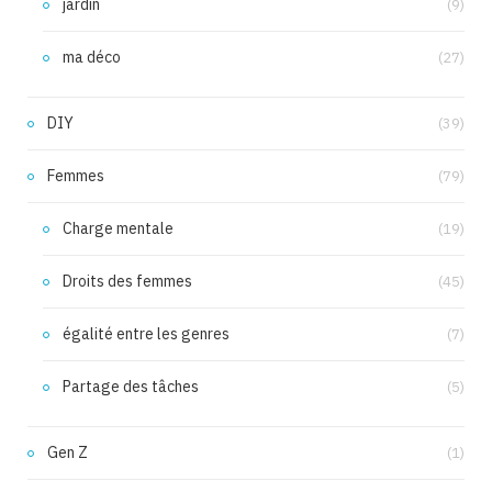
jardin
(9)
ma déco
(27)
DIY
(39)
Femmes
(79)
Charge mentale
(19)
Droits des femmes
(45)
égalité entre les genres
(7)
Partage des tâches
(5)
Gen Z
(1)