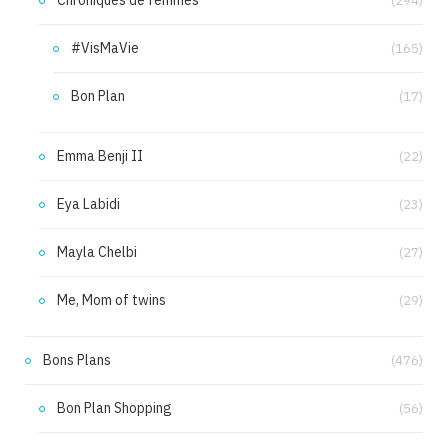
Chroniques de femmes
(294)
#VisMaVie
(165)
Bon Plan
(17)
Emma Benji II
(22)
Eya Labidi
(23)
Mayla Chelbi
(27)
Me, Mom of twins
(29)
Bons Plans
(476)
Bon Plan Shopping
(56)