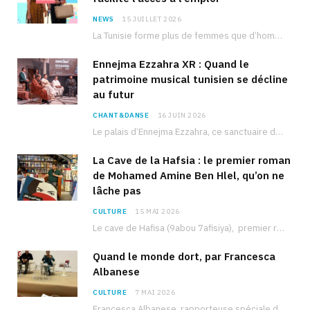
NEWS
15 JUILLET 2026
La Tunisie forme plus de femmes que d’hommes dans les filières scientifiques. Pourtant, pour beaucoup…
Ennejma Ezzahra XR : Quand le
patrimoine musical tunisien se décline
au futur
CHANT&DANSE
16 JUIN 2026
Le palais d’Ennejma Ezzahra, ce sanctuaire de la musique tunisienne et méditerranéenne construit par le…
La Cave de la Hafsia : le premier roman
de Mohamed Amine Ben Hlel, qu’on ne
lâche pas
CULTURE
15 MAI 2026
Le cave de Hafisa (9abou 7afisiya), premier roman du journaliste tunisien Mohamed Amine Ben Hlel,…
Quand le monde dort, par Francesca
Albanese
CULTURE
7 MAI 2026
Francesca Albanese, rapporteuse spéciale de l’ONU sur les territoires palestiniens occupés, était à Tunis pour…