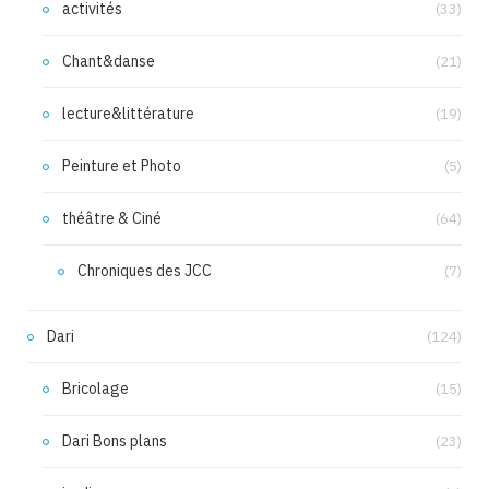
activités
(33)
Chant&danse
(21)
lecture&littérature
(19)
Peinture et Photo
(5)
théâtre & Ciné
(64)
Chroniques des JCC
(7)
Dari
(124)
Bricolage
(15)
Dari Bons plans
(23)