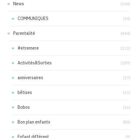
News
(160)
COMMUNIQUES
(24)
Parentalité
(444)
#etremere
(111)
Activités&Sorties
(187)
anniversaires
(27)
bêtises
(33)
Bobos
(16)
Bon plan enfants
(80)
Enfant différent
(9)