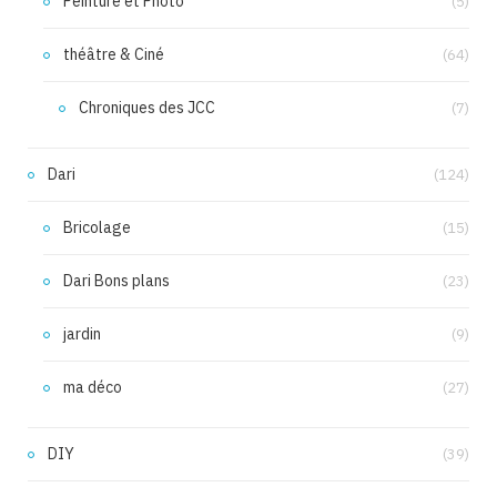
Peinture et Photo
(5)
théâtre & Ciné
(64)
Chroniques des JCC
(7)
Dari
(124)
Bricolage
(15)
Dari Bons plans
(23)
jardin
(9)
ma déco
(27)
DIY
(39)