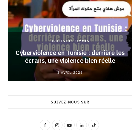
DROITS DES FEMMES
Cyberviolence en Tunisie : derrière les
écrans, une violence bien réelle
3 AVRIL 2026
SUIVEZ-NOUS SUR
F
I
Y
L
T
a
n
o
i
i