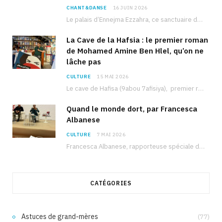
CHANT&DANSE
16 JUIN 2026
Le palais d’Ennejma Ezzahra, ce sanctuaire de la musique tunisienne et méditerranéenne construit par le…
La Cave de la Hafsia : le premier roman
de Mohamed Amine Ben Hlel, qu’on ne
lâche pas
CULTURE
15 MAI 2026
Le cave de Hafisa (9abou 7afisiya), premier roman du journaliste tunisien Mohamed Amine Ben Hlel,…
Quand le monde dort, par Francesca
Albanese
CULTURE
7 MAI 2026
Francesca Albanese, rapporteuse spéciale de l’ONU sur les territoires palestiniens occupés, était à Tunis pour…
CATÉGORIES
Astuces de grand-mères
(77)