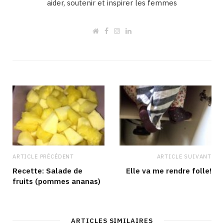
aider, soutenir et inspirer les femmes
W
F
I
L
e
a
n
i
b
c
s
n
s
e
t
k
i
b
a
e
t
o
g
d
e
o
r
I
k
a
n
m
ARTICLE PRÉCÉDENT
ARTICLE SUIVANT
Recette: Salade de
Elle va me rendre folle!
fruits (pommes ananas)
ARTICLES SIMILAIRES