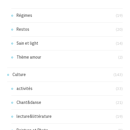
Régimes
(19)
Restos
(20)
Sain et light
(14)
Thème amour
(2)
Culture
(143)
activités
(33)
Chant&danse
(21)
lecture&littérature
(19)