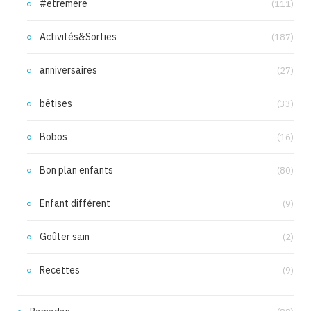
#etremere
(111)
Activités&Sorties
(187)
anniversaires
(27)
bêtises
(33)
Bobos
(16)
Bon plan enfants
(80)
Enfant différent
(9)
Goûter sain
(2)
Recettes
(9)