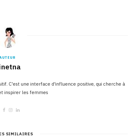
AUTEUR
inetna
tif. C'est une interface d'influence positive, qui cherche à
 et inspirer les femmes
W
F
I
L
e
a
n
i
b
c
s
n
s
e
t
k
i
b
a
e
t
o
g
d
ES SIMILAIRES
e
o
r
I