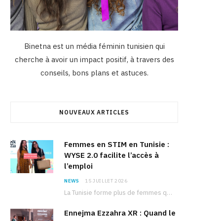
Binetna est un média féminin tunisien qui
cherche à avoir un impact positif, à travers des
conseils, bons plans et astuces.
NOUVEAUX ARTICLES
Femmes en STIM en Tunisie :
WYSE 2.0 facilite l’accès à
l’emploi
NEWS
15 JUILLET 2026
La Tunisie forme plus de femmes que d’hommes dans les filières scientifiques. Pourtant, pour beaucoup…
Ennejma Ezzahra XR : Quand le