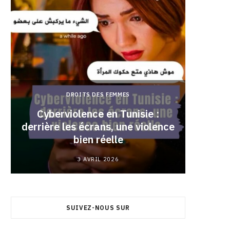
DROITS DES FEMMES
Cyberviolence en Tunisie :
derrière les écrans, une violence
Pourqu
bien réelle
3 AVRIL 2026
SUIVEZ-NOUS SUR