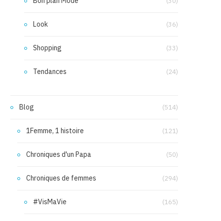
Bon plan Mode
(30)
Look
(36)
Shopping
(33)
Tendances
(24)
Blog
(514)
1Femme, 1 histoire
(121)
Chroniques d'un Papa
(50)
Chroniques de femmes
(294)
#VisMaVie
(165)