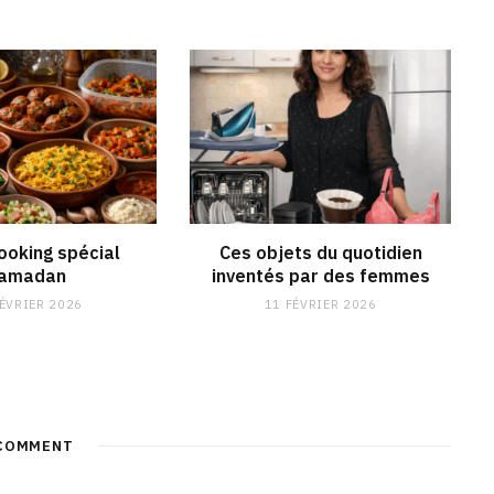
k
a
n
m
ooking spécial
Ces objets du quotidien
amadan
inventés par des femmes
FÉVRIER 2026
11 FÉVRIER 2026
COMMENT