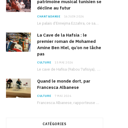
patrimoine musical tunisien se
décline au futur
CHANT&DANSE
16 JUIN 2026
Le palais d’Ennejma Ezzahra, ce sanctuaire de la musique tunisienne et méditerranéenne construit par le…
La Cave de la Hafsia : le
premier roman de Mohamed
Amine Ben Hlel, qu’on ne lâche
pas
CULTURE
15 MAI 2026
Le cave de Hafisa (9abou 7afisiya), premier roman du journaliste tunisien Mohamed Amine Ben Hlel,…
Quand le monde dort, par
Francesca Albanese
CULTURE
7 MAI 2026
Francesca Albanese, rapporteuse spéciale de l’ONU sur les territoires palestiniens occupés, était à Tunis pour…
CATÉGORIES