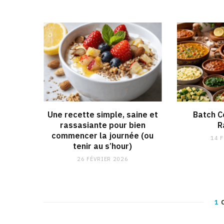
Une recette simple, saine et
Batch C
rassasiante pour bien
R
commencer la journée (ou
14 
tenir au s’hour)
26 FÉVRIER 2026
1