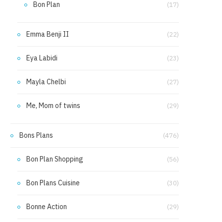
Bon Plan
(17)
Emma Benji II
(22)
Eya Labidi
(23)
Mayla Chelbi
(27)
Me, Mom of twins
(29)
Bons Plans
(476)
Bon Plan Shopping
(56)
Bon Plans Cuisine
(30)
Bonne Action
(29)