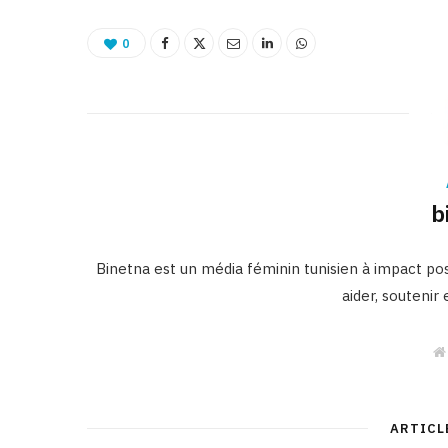
0
b
Binetna est un média féminin tunisien à impact posi
aider, soutenir
ARTICL