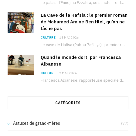
Le palais d’Ennejma Ezzahra, ce sanctuaire de la musique tunisienne et méditerranéenne construit par le…
La Cave de la Hafsia : le premier roman
de Mohamed Amine Ben Hlel, qu’on ne
lâche pas
CULTURE
15 MAI 2026
Le cave de Hafisa (9abou 7afisiya), premier roman du journaliste tunisien Mohamed Amine Ben Hlel,…
Quand le monde dort, par Francesca
Albanese
CULTURE
7 MAI 2026
Francesca Albanese, rapporteuse spéciale de l’ONU sur les territoires palestiniens occupés, était à Tunis pour…
CATÉGORIES
Astuces de grand-mères
(77)