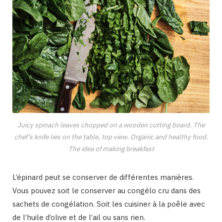
Juicy spinach leaves chopped on a wooden cutting board. The
chef’s knife lies on the table, top view. Organic and healthy food.
The idea of making breakfast
L’épinard peut se conserver de différentes manières.
Vous pouvez soit le conserver au congélo cru dans des
sachets de congélation. Soit les cuisiner à la poêle avec
de l’huile d’olive et de l’ail ou sans rien.