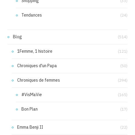
Shopping
(33)
Tendances
(24)
Blog
(514)
1Femme, 1 histoire
(121)
Chroniques d'un Papa
(50)
Chroniques de femmes
(294)
#VisMaVie
(165)
Bon Plan
(17)
Emma Benji II
(22)