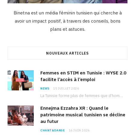
Binetna est un média féminin tunisien qui cherche à
avoir un impact positif, à travers des conseils, bons
plans et astuces.
NOUVEAUX ARTICLES
Femmes en STIM en Tunisie : WYSE 2.0
facilite l’accès à l’emploi
NEWS
15 JUILLET 2026
La Tunisie forme plus de femmes que d’hommes dans les filières scientifiques. Pourtant, pour beaucoup…
Ennejma Ezzahra XR : Quand le
patrimoine musical tunisien se décline
au futur
CHANT&DANSE
16 JUIN 2026