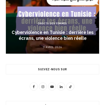
DROITS DES FEMMES
Cyberviolence en Tunisie : derrière les
écrans, une violence bien réelle
3 AVRIL 2026
SUIVEZ-NOUS SUR
F
I
Y
L
T
a
n
o
i
i
c
s
u
n
k