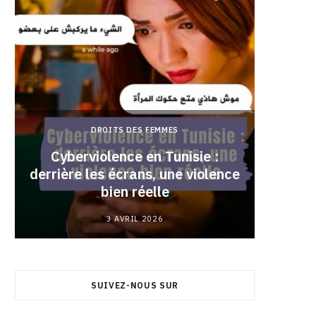
DROITS DES FEMMES
Cyberviolence en Tunisie :
derrière les écrans, une violence
Pourqu
bien réelle
3 AVRIL 2026
SUIVEZ-NOUS SUR