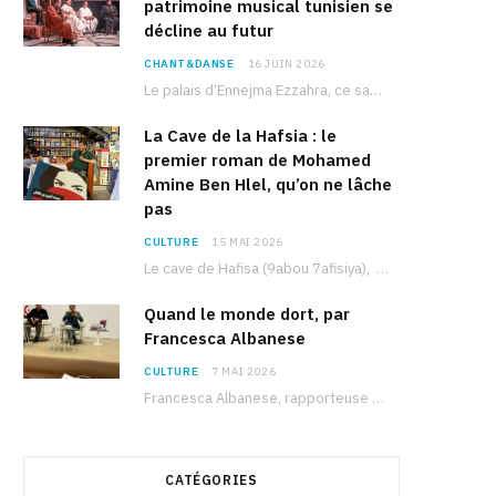
patrimoine musical tunisien se
décline au futur
CHANT&DANSE
16 JUIN 2026
Le palais d’Ennejma Ezzahra, ce sanctuaire de la musique tunisienne et méditerranéenne construit par le…
La Cave de la Hafsia : le
premier roman de Mohamed
Amine Ben Hlel, qu’on ne lâche
pas
CULTURE
15 MAI 2026
Le cave de Hafisa (9abou 7afisiya), premier roman du journaliste tunisien Mohamed Amine Ben Hlel,…
Quand le monde dort, par
Francesca Albanese
CULTURE
7 MAI 2026
Francesca Albanese, rapporteuse spéciale de l’ONU sur les territoires palestiniens occupés, était à Tunis pour…
CATÉGORIES