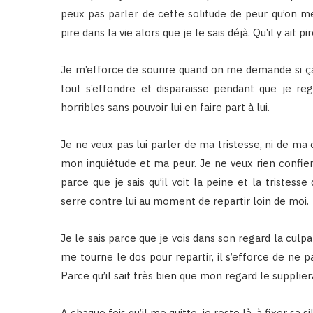
peux pas parler de cette solitude de peur qu’on me
pire dans la vie alors que je le sais déjà. Qu’il y ait
Je m’efforce de sourire quand on me demande si ça v
tout s’effondre et disparaisse pendant que je reg
horribles sans pouvoir lui en faire part à lui.
Je ne veux pas lui parler de ma tristesse, ni de ma 
mon inquiétude et ma peur. Je ne veux rien confi
parce que je sais qu’il voit la peine et la tristes
serre contre lui au moment de repartir loin de moi.
Je le sais parce que je vois dans son regard la culpabi
me tourne le dos pour repartir, il s’efforce de ne 
Parce qu’il sait très bien que mon regard le supplier
A chaque fois qu’il me quitte, je reste là, à fixer sa s