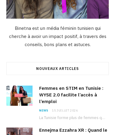
Binetna est un média féminin tunisien qui
cherche à avoir un impact positif, à travers des
conseils, bons plans et astuces.
NOUVEAUX ARTICLES
Femmes en STIM en Tunisie :
WYSE 2.0 facilite l’accès à
l’emploi
NEWS
15 JUILLET 2026
La Tunisie forme plus de femmes que d’hommes dans les filières scientifiques. Pourtant, pour beaucoup…
Ennejma Ezzahra XR : Quand le