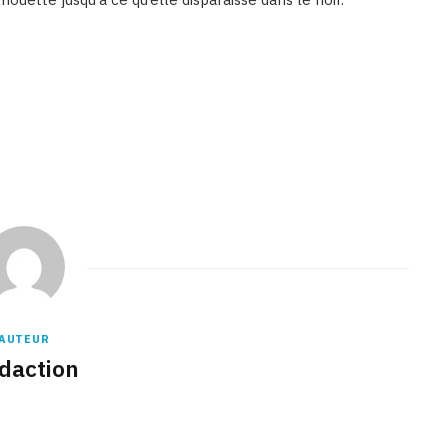
Binetna est un site féminin collaboratif
AUTEUR
daction