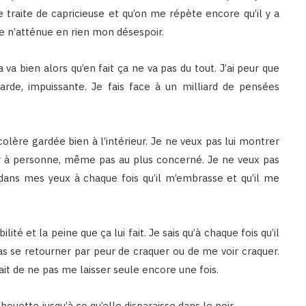
 traite de capricieuse et qu’on me répète encore qu’il y a
 pire n’atténue en rien mon désespoir.
a bien alors qu’en fait ça ne va pas du tout. J’ai peur que
arde, impuissante. Je fais face à un milliard de pensées
colère gardée bien à l’intérieur. Je ne veux pas lui montrer
er à personne, même pas au plus concerné. Je ne veux pas
se dans mes yeux à chaque fois qu’il m’embrasse et qu’il me
lité et la peine que ça lui fait. Je sais qu’à chaque fois qu’il
pas se retourner par peur de craquer ou de me voir craquer.
ait de ne pas me laisser seule encore une fois.
ilhouette jusqu’à ce qu’elle disparaisse dans le noir.