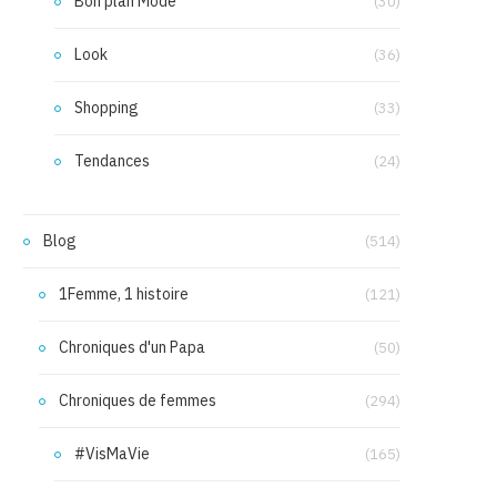
Bon plan Mode
(30)
Look
(36)
Shopping
(33)
Tendances
(24)
Blog
(514)
1Femme, 1 histoire
(121)
Chroniques d'un Papa
(50)
Chroniques de femmes
(294)
#VisMaVie
(165)