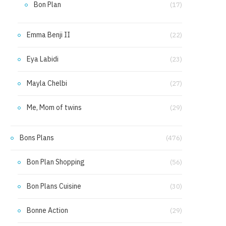
Bon Plan
(17)
Emma Benji II
(22)
Eya Labidi
(23)
Mayla Chelbi
(27)
Me, Mom of twins
(29)
Bons Plans
(476)
Bon Plan Shopping
(56)
Bon Plans Cuisine
(30)
Bonne Action
(29)