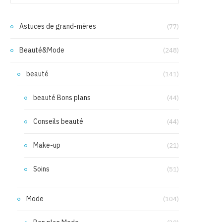
Astuces de grand-mères
(77)
Beauté&Mode
(248)
beauté
(141)
beauté Bons plans
(44)
Conseils beauté
(44)
Make-up
(21)
Soins
(51)
Mode
(104)