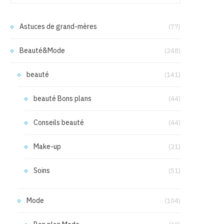
Astuces de grand-mères
(77)
Beauté&Mode
(248)
beauté
(141)
beauté Bons plans
(44)
Conseils beauté
(44)
Make-up
(21)
Soins
(51)
Mode
(104)