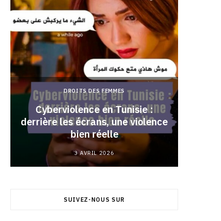
DROITS DES FEMMES
Cyberviolence en Tunisie :
derrière les écrans, une violence
Pourqu
bien réelle
3 AVRIL 2026
SUIVEZ-NOUS SUR