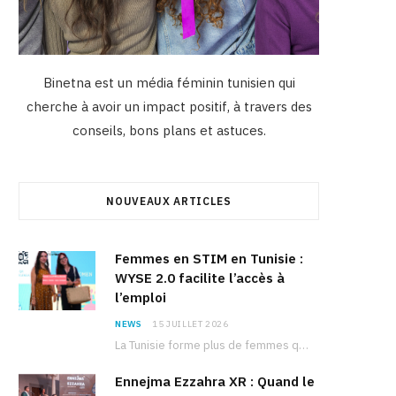
Binetna est un média féminin tunisien qui
cherche à avoir un impact positif, à travers des
conseils, bons plans et astuces.
NOUVEAUX ARTICLES
Femmes en STIM en Tunisie :
WYSE 2.0 facilite l’accès à
l’emploi
NEWS
15 JUILLET 2026
La Tunisie forme plus de femmes que d’hommes dans les filières scientifiques. Pourtant, pour beaucoup…
Ennejma Ezzahra XR : Quand le