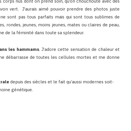
es corps nus dont on prend soin, qu’on chouchoute avec des
on vert. J’aurais aimé pouvoir prendre des photos juste
 ne sont pas tous parfaits mais qui sont tous sublimes de
s, rondes, jeunes, moins jeunes, mates ou claires de peau,
me de la féminité dans toute sa splendeur.
 dans les hammams
. J’adore cette sensation de chaleur et
i me débarrasse de toutes les cellules mortes et me donne
trale
depuis des siècles et le fait qu’aussi modernes soit-
moine génétique.
Binetna est un site féminin tunisien collaboratif