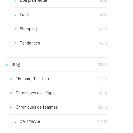
Bon plan Mode
(30)
Look
(36)
Shopping
(33)
Tendances
(24)
Blog
(514)
1Femme, 1 histoire
(121)
Chroniques d'un Papa
(50)
Chroniques de femmes
(294)
#VisMaVie
(165)