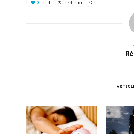
0
Ré
ARTICL