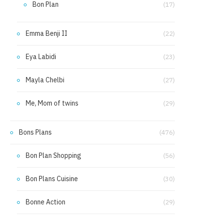
Bon Plan
(17)
Emma Benji II
(22)
Eya Labidi
(23)
Mayla Chelbi
(27)
Me, Mom of twins
(29)
Bons Plans
(476)
Bon Plan Shopping
(56)
Bon Plans Cuisine
(30)
Bonne Action
(29)