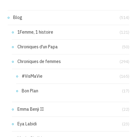
Blog
(514)
1Femme, 1 histoire
(121)
Chroniques d'un Papa
(50)
Chroniques de femmes
(294)
#VisMaVie
(165)
Bon Plan
(17)
Emma Benji II
(22)
Eya Labidi
(23)