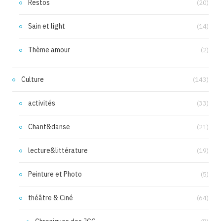
Restos
(20)
Sain et light
(14)
Thème amour
(2)
Culture
(143)
activités
(33)
Chant&danse
(21)
lecture&littérature
(19)
Peinture et Photo
(5)
théâtre & Ciné
(64)