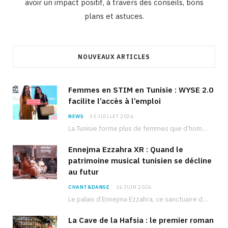
avoir un impact positif, à travers des conseils, bons
plans et astuces.
NOUVEAUX ARTICLES
Femmes en STIM en Tunisie : WYSE 2.0
facilite l’accès à l’emploi
NEWS
15 JUILLET 2026
La Tunisie forme plus de femmes que d’hommes dans les filières scientifiques. Pourtant, pour beaucoup…
Ennejma Ezzahra XR : Quand le
patrimoine musical tunisien se décline
au futur
CHANT&DANSE
16 JUIN 2026
Le palais d’Ennejma Ezzahra, ce sanctuaire de la musique tunisienne et méditerranéenne construit par le…
La Cave de la Hafsia : le premier roman