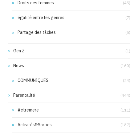
Droits des femmes
(45)
égalité entre les genres
(7)
Partage des tâches
(5)
Gen Z
(1)
News
(160)
COMMUNIQUES
(24)
Parentalité
(444)
#etremere
(111)
Activités&Sorties
(187)