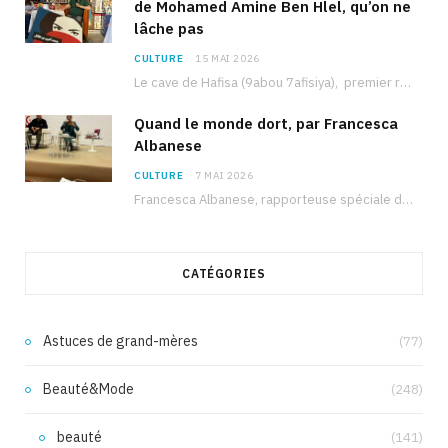
de Mohamed Amine Ben Hlel, qu’on ne
lâche pas
CULTURE
15 MAI 2026
Le cave de Hafisa (9abou 7afisiya), premier roman du journaliste tunisien Mohamed Amine Ben Hlel,…
Quand le monde dort, par Francesca
Albanese
CULTURE
7 MAI 2026
Francesca Albanese, rapporteuse spéciale de l’ONU sur les territoires palestiniens occupés, était à Tunis pour…
CATÉGORIES
Astuces de grand-mères
(77)
Beauté&Mode
(248)
beauté
(141)