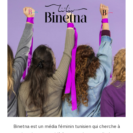
o
g
b
d
k
o
r
e
I
k
a
n
m
Binetna est un média féminin tunisien qui cherche à