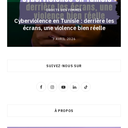
DROITS DES FEMMES
Cyberviolence en Tunisie : derrière les
écrans, une violence bien réelle
3 AVRIL 2026
SUIVEZ-NOUS SUR
F
I
Y
L
T
a
n
o
i
i
c
s
u
n
k
À PROPOS
e
t
T
k
T
b
a
u
e
o